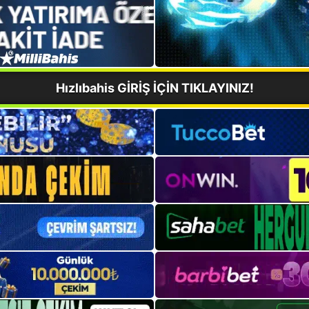
Hızlıbahis GİRİŞ İÇİN TIKLAYINIZ!