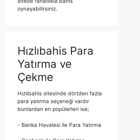
sitede rahatlıkla bahis
oynayabilirsiniz.
Hızlıbahis Para
Yatırma ve
Çekme
Hızlıbahis sitesinde dörtden fazla
para yatırma seçeneği vardır
bunlardan en popülerleri ise;
- Banka Havalesi ile Para Yatırma