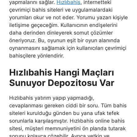
yapmalarını sağlar.
Hızlıbahis
, internetteki
çevrimiçi bahis siteleri ve uygulamalardaki
yorumları okur ve not eder. Yorumu yazan kişiyle
iletişime geçeceğim. Kullanıcının endişelerini
daha derinden dinleyerek somut çözümler
öneriyoruz. Bu, oyunun eşit bir oyun alanında
oynanmasını sağlamak için kullanıcıları çevrimiçi
bahisçilere yönlendirir.
Hızlıbahis Hangi Maçları
Sunuyor Depozitosu Var
Hızlıbahis yatırım yapıp yapmadığı,
cevaplanması gereken ciddi bir soru. Tüm bahis
siteleri kurulduğu günden bu yana ufak tefek
sorunlarla karşılaşmıştır. Hızlıbahis online bahis
sitesi, müşteri memnuniyetini ön planda tutarak
sorunu kolayca çözebilir. Ayrıca yetkin ve