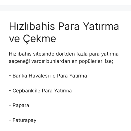
Hızlıbahis Para Yatırma
ve Çekme
Hızlıbahis sitesinde dörtden fazla para yatırma
seçeneği vardır bunlardan en popülerleri ise;
- Banka Havalesi ile Para Yatırma
- Cepbank ile Para Yatırma
- Papara
- Faturapay