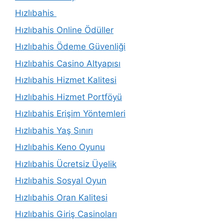
Hızlıbahis
Hızlıbahis Online Ödüller
Hızlıbahis Ödeme Güvenliği
Hızlıbahis Casino Altyapısı
Hızlıbahis Hizmet Kalitesi
Hızlıbahis Hizmet Portföyü
Hızlıbahis Erişim Yöntemleri
Hızlıbahis Yaş Sınırı
Hızlıbahis Keno Oyunu
Hızlıbahis Ücretsiz Üyelik
Hızlıbahis Sosyal Oyun
Hızlıbahis Oran Kalitesi
Hızlıbahis Giriş Casinoları