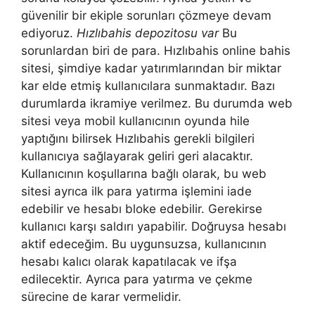
güvenilir bir ekiple sorunları çözmeye devam
ediyoruz.
Hızlıbahis depozitosu var
Bu
sorunlardan biri de para. Hızlıbahis online bahis
sitesi, şimdiye kadar yatırımlarından bir miktar
kar elde etmiş kullanıcılara sunmaktadır. Bazı
durumlarda ikramiye verilmez. Bu durumda web
sitesi veya mobil kullanıcının oyunda hile
yaptığını bilirsek Hızlıbahis gerekli bilgileri
kullanıcıya sağlayarak geliri geri alacaktır.
Kullanıcının koşullarına bağlı olarak, bu web
sitesi ayrıca ilk para yatırma işlemini iade
edebilir ve hesabı bloke edebilir. Gerekirse
kullanıcı karşı saldırı yapabilir. Doğruysa hesabı
aktif edeceğim. Bu uygunsuzsa, kullanıcının
hesabı kalıcı olarak kapatılacak ve ifşa
edilecektir. Ayrıca para yatırma ve çekme
sürecine de karar vermelidir.