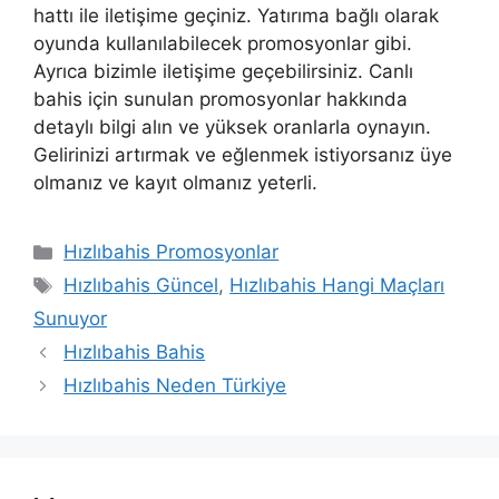
hattı ile iletişime geçiniz. Yatırıma bağlı olarak
oyunda kullanılabilecek promosyonlar gibi.
Ayrıca bizimle iletişime geçebilirsiniz. Canlı
bahis için sunulan promosyonlar hakkında
detaylı bilgi alın ve yüksek oranlarla oynayın.
Gelirinizi artırmak ve eğlenmek istiyorsanız üye
olmanız ve kayıt olmanız yeterli.
Kategoriler
Hızlıbahis Promosyonlar
Etiketler
Hızlıbahis Güncel
,
Hızlıbahis Hangi Maçları
Sunuyor
Hızlıbahis Bahis
Hızlıbahis Neden Türkiye