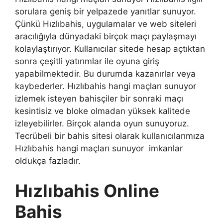
sorulara geniş bir yelpazede yanıtlar sunuyor.
Çünkü Hızlıbahis, uygulamalar ve web siteleri
aracılığıyla dünyadaki birçok maçı paylaşmayı
kolaylaştırıyor. Kullanıcılar sitede hesap açtıktan
sonra çeşitli yatırımlar ile oyuna giriş
yapabilmektedir. Bu durumda kazanırlar veya
kaybederler. Hızlıbahis hangi maçları sunuyor
izlemek isteyen bahisçiler bir sonraki maçı
kesintisiz ve bloke olmadan yüksek kalitede
izleyebilirler. Birçok alanda oyun sunuyoruz.
Tecrübeli bir bahis sitesi olarak kullanıcılarımıza
Hızlıbahis hangi maçları sunuyor imkanlar
oldukça fazladır.
Hızlıbahis Online
Bahis