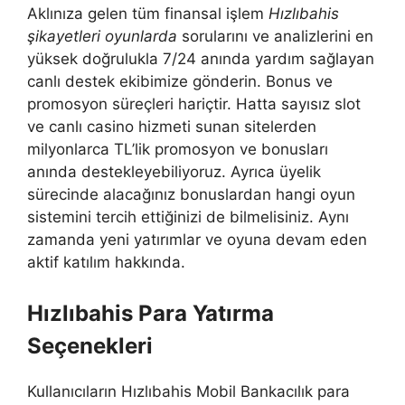
Aklınıza gelen tüm finansal işlem
Hızlıbahis
şikayetleri oyunlarda
sorularını ve analizlerini en
yüksek doğrulukla 7/24 anında yardım sağlayan
canlı destek ekibimize gönderin. Bonus ve
promosyon süreçleri hariçtir. Hatta sayısız slot
ve canlı casino hizmeti sunan sitelerden
milyonlarca TL’lik promosyon ve bonusları
anında destekleyebiliyoruz. Ayrıca üyelik
sürecinde alacağınız bonuslardan hangi oyun
sistemini tercih ettiğinizi de bilmelisiniz. Aynı
zamanda yeni yatırımlar ve oyuna devam eden
aktif katılım hakkında.
Hızlıbahis Para Yatırma
Seçenekleri
Kullanıcıların Hızlıbahis Mobil Bankacılık para