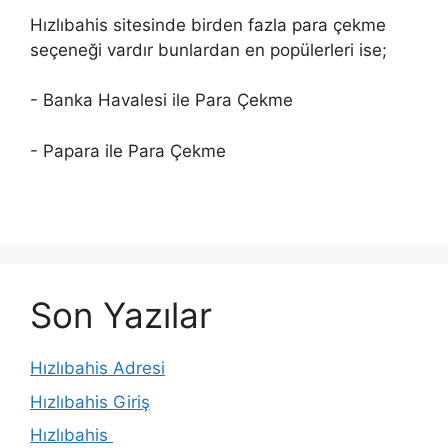
Hızlıbahis sitesinde birden fazla para çekme
seçeneği vardır bunlardan en popülerleri ise;
- Banka Havalesi ile Para Çekme
- Papara ile Para Çekme
Son Yazılar
Hızlıbahis Adresi
Hızlıbahis Giriş
Hızlıbahis