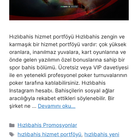
Hızlıbahis hizmet portföyü Hızlıbahis zengin ve
karmaşık bir hizmet portföyü vardır: çok yüksek
oranlara, inanılmaz yuvalara, kart oyunlarına ve
önde gelen yazılımın özel bonuslarına sahip bir
spor bahis bölümü. Ücretsiz veya VIP davetiyesi
ile en yetenekli profesyonel poker turnuvalarının
poker tarafına katılabilirsiniz. Hızlıbahis
Instagram hesabı. Bahisçilerin sosyal ağlar
aracılığıyla rekabet ettikleri söylenebilir. Bir
şirket ne …
Devamını oku…
Kategoriler
Hızlıbahis Promosyonlar
Etiketler
hızlıbahis hizmet portföyü
,
hızlıbahis yeni