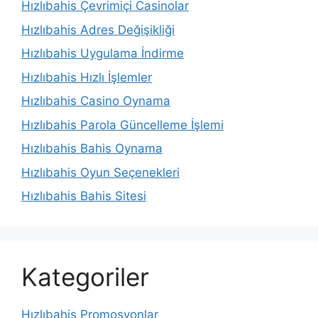
Hızlıbahis Çevrimiçi Casinolar
Hızlıbahis Adres Değişikliği
Hızlıbahis Uygulama İndirme
Hızlıbahis Hızlı İşlemler
Hızlıbahis Casino Oynama
Hızlıbahis Parola Güncelleme İşlemi
Hızlıbahis Bahis Oynama
Hızlıbahis Oyun Seçenekleri
Hızlıbahis Bahis Sitesi
Kategoriler
Hızlıbahis Promosyonlar