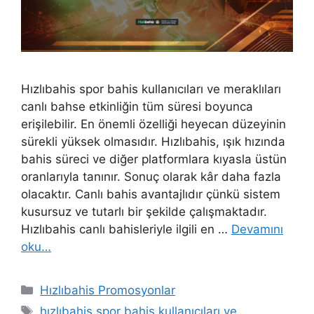
Hızlıbahis spor bahis kullanıcıları ve meraklıları
canlı bahse etkinliğin tüm süresi boyunca
erişilebilir. En önemli özelliği heyecan düzeyinin
sürekli yüksek olmasıdır. Hızlıbahis, ışık hızında
bahis süreci ve diğer platformlara kıyasla üstün
oranlarıyla tanınır. Sonuç olarak kâr daha fazla
olacaktır. Canlı bahis avantajlıdır çünkü sistem
kusursuz ve tutarlı bir şekilde çalışmaktadır.
Hızlıbahis canlı bahisleriyle ilgili en …
Devamını
oku…
Kategoriler
Hızlıbahis Promosyonlar
Etiketler
hızlıbahis spor bahis kullanıcıları ve