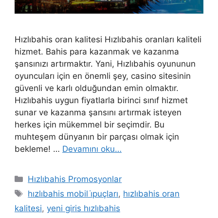
Hızlıbahis oran kalitesi Hızlıbahis oranları kaliteli
hizmet. Bahis para kazanmak ve kazanma
şansınızı artırmaktır. Yani, Hızlıbahis oyununun
oyuncuları için en önemli şey, casino sitesinin
güvenli ve karlı olduğundan emin olmaktır.
Hızlıbahis uygun fiyatlarla birinci sınıf hizmet
sunar ve kazanma şansını artırmak isteyen
herkes için mükemmel bir seçimdir. Bu
muhteşem dünyanın bir parçası olmak için
bekleme! …
Devamını oku…
Kategoriler
Hızlıbahis Promosyonlar
Etiketler
hızlıbahis mobil i̇puçları
,
hızlıbahis oran
kalitesi
,
yeni giris hızlıbahis