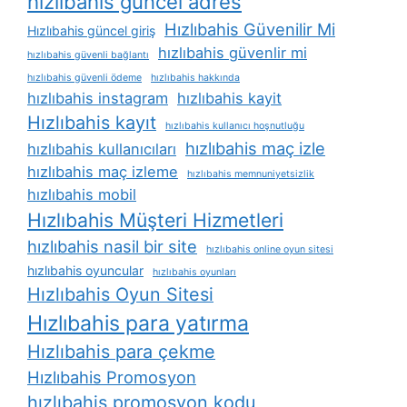
hızlıbahis güncel adres
Hızlıbahis Güvenilir Mi
Hızlıbahis güncel giriş
hızlıbahis güvenlir mi
hızlıbahis güvenli bağlantı
hızlıbahis güvenli ödeme
hızlıbahis hakkında
hızlıbahis instagram
hızlıbahis kayit
Hızlıbahis kayıt
hızlıbahis kullanıcı hoşnutluğu
hızlıbahis maç izle
hızlıbahis kullanıcıları
hızlıbahis maç izleme
hızlıbahis memnuniyetsizlik
hızlıbahis mobil
Hızlıbahis Müşteri Hizmetleri
hızlıbahis nasil bir site
hızlıbahis online oyun sitesi
hızlıbahis oyuncular
hızlıbahis oyunları
Hızlıbahis Oyun Sitesi
Hızlıbahis para yatırma
Hızlıbahis para çekme
Hızlıbahis Promosyon
hızlıbahis promosyon kodu