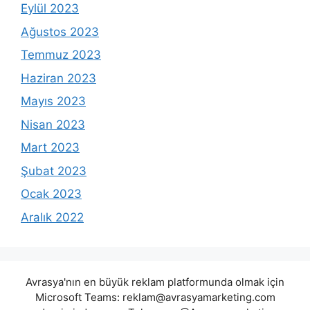
Eylül 2023
Ağustos 2023
Temmuz 2023
Haziran 2023
Mayıs 2023
Nisan 2023
Mart 2023
Şubat 2023
Ocak 2023
Aralık 2022
Avrasya'nın en büyük reklam platformunda olmak için
Microsoft Teams:
reklam@avrasyamarketing.com