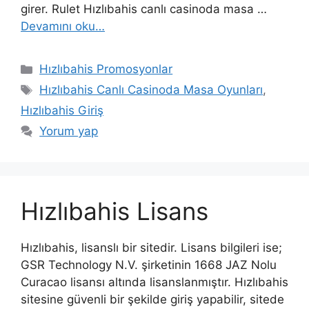
girer. Rulet Hızlıbahis canlı casinoda masa …
Devamını oku…
Kategoriler
Hızlıbahis Promosyonlar
Etiketler
Hızlıbahis Canlı Casinoda Masa Oyunları
,
Hızlıbahis Giriş
Yorum yap
Hızlıbahis Lisans
Hızlıbahis, lisanslı bir sitedir. Lisans bilgileri ise;
GSR Technology N.V. şirketinin 1668 JAZ Nolu
Curacao lisansı altında lisanslanmıştır. Hızlıbahis
sitesine güvenli bir şekilde giriş yapabilir, sitede