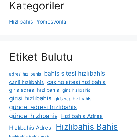
Kategoriler
Hızlıbahis Promosyonlar
Etiket Bulutu
bahis sitesi hızlıbahis
adresi hızlıbahis
casino sitesi hızlıbahis
canli hızlıbahis
giris adresi hızlıbahis
giris hızlıbahis
girisi hızlıbahis
giris yap hızlıbahis
güncel adresi hızlıbahis
güncel hızlıbahis
Hızlıbahis Adres
Hızlıbahis Bahis
Hızlıbahis Adresi
hızlıbahis bahis mobil