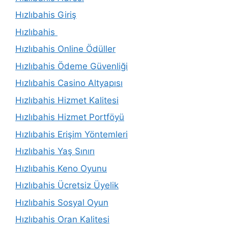
Hızlıbahis Giriş
Hızlıbahis
Hızlıbahis Online Ödüller
Hızlıbahis Ödeme Güvenliği
Hızlıbahis Casino Altyapısı
Hızlıbahis Hizmet Kalitesi
Hızlıbahis Hizmet Portföyü
Hızlıbahis Erişim Yöntemleri
Hızlıbahis Yaş Sınırı
Hızlıbahis Keno Oyunu
Hızlıbahis Ücretsiz Üyelik
Hızlıbahis Sosyal Oyun
Hızlıbahis Oran Kalitesi