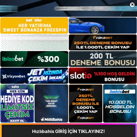
×
Hızlıbahis GİRİŞ İÇİN TIKLAYINIZ!