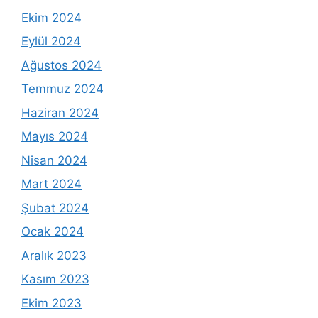
Ekim 2024
Eylül 2024
Ağustos 2024
Temmuz 2024
Haziran 2024
Mayıs 2024
Nisan 2024
Mart 2024
Şubat 2024
Ocak 2024
Aralık 2023
Kasım 2023
Ekim 2023