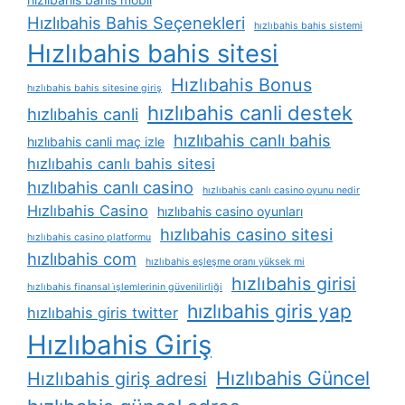
Hızlıbahis Bahis Seçenekleri
hızlıbahis bahis sistemi
Hızlıbahis bahis sitesi
Hızlıbahis Bonus
hızlıbahis bahis sitesine giriş
hızlıbahis canli destek
hızlıbahis canli
hızlıbahis canlı bahis
hızlıbahis canli maç izle
hızlıbahis canlı bahis sitesi
hızlıbahis canlı casino
hızlıbahis canlı casino oyunu nedir
Hızlıbahis Casino
hızlıbahis casino oyunları
hızlıbahis casino sitesi
hızlıbahis casino platformu
hızlıbahis com
hızlıbahis eşleşme oranı yüksek mi
hızlıbahis girisi
hızlıbahis finansal i̇şlemlerinin güvenilirliği
hızlıbahis giris yap
hızlıbahis giris twitter
Hızlıbahis Giriş
Hızlıbahis Güncel
Hızlıbahis giriş adresi