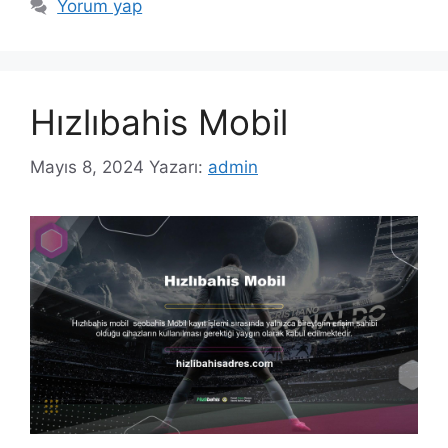
Yorum yap
Hızlıbahis Mobil
Mayıs 8, 2024
Yazarı:
admin