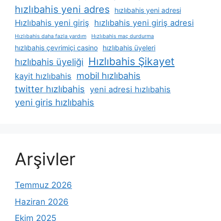
hızlıbahis yeni adres
hızlıbahis yeni adresi
Hızlıbahis yeni giriş
hızlıbahis yeni giriş adresi
Hızlıbahis daha fazla yardım
Hızlıbahis maç durdurma
hızlıbahis çevrimiçi casino
hızlıbahis üyeleri
Hızlıbahis Şikayet
hızlıbahis üyeliği
mobil hızlıbahis
kayit hızlıbahis
twitter hızlıbahis
yeni adresi hızlıbahis
yeni giris hızlıbahis
Arşivler
Temmuz 2026
Haziran 2026
Ekim 2025