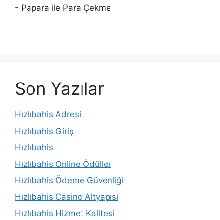
- Papara ile Para Çekme
Son Yazılar
Hızlıbahis Adresi
Hızlıbahis Giriş
Hızlıbahis
Hızlıbahis Online Ödüller
Hızlıbahis Ödeme Güvenliği
Hızlıbahis Casino Altyapısı
Hızlıbahis Hizmet Kalitesi