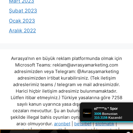
Mart 2023
Şubat 2023
Ocak 2023
Aralık 2022
Avrasya'nın en büyük reklam platformunda olmak için
Microsoft Teams:
reklam@avrasyamarketing.com
adresimizden veya Telegram: @Avrasyamarketing
adresimizden irtibat kurabilirsiniz. (Tek iletişim
adreslerimiz teams / telegram ve mail adresimizdir.
Harici hiçbir iletişim adresimiz bulunmamaktadır.
Lütfen itibar etmeyiniz.) Türkiye yasalarına göre 7258
sayılı kanun uyarınca yasa dışı bahis oynamanın
cezaları mevcuttur. Şu an bulunduğunuz site hiç bir
şekilde illegal bahis oyunları oynatmıyor ve oynamaya
aracı olmuyordur.
aronbet
|
betsibet
|
slotmatik
|
ruyabet
|
casinomuyelik
|
yesmorebet
|
kozmobet
|