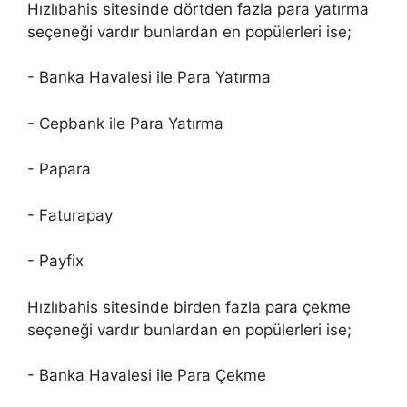
Hızlıbahis sitesinde dörtden fazla para yatırma
seçeneği vardır bunlardan en popülerleri ise;
- Banka Havalesi ile Para Yatırma
- Cepbank ile Para Yatırma
- Papara
- Faturapay
- Payfix
Hızlıbahis sitesinde birden fazla para çekme
seçeneği vardır bunlardan en popülerleri ise;
- Banka Havalesi ile Para Çekme