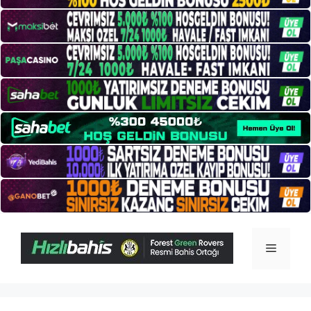
İçeriğe
atla
Menü