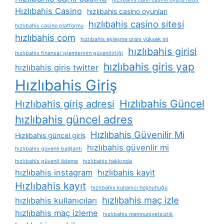
Hızlıbahis Casino
hızlıbahis casino oyunları
hızlıbahis casino sitesi
hızlıbahis casino platformu
hızlıbahis com
hızlıbahis eşleşme oranı yüksek mi
hızlıbahis girisi
hızlıbahis finansal i̇şlemlerinin güvenilirliği
hızlıbahis giris yap
hızlıbahis giris twitter
Hızlıbahis Giriş
Hızlıbahis Güncel
Hızlıbahis giriş adresi
hızlıbahis güncel adres
Hızlıbahis Güvenilir Mi
Hızlıbahis güncel giriş
hızlıbahis güvenlir mi
hızlıbahis güvenli bağlantı
hızlıbahis güvenli ödeme
hızlıbahis hakkında
hızlıbahis instagram
hızlıbahis kayit
Hızlıbahis kayıt
hızlıbahis kullanıcı hoşnutluğu
hızlıbahis maç izle
hızlıbahis kullanıcıları
hızlıbahis maç izleme
hızlıbahis memnuniyetsizlik