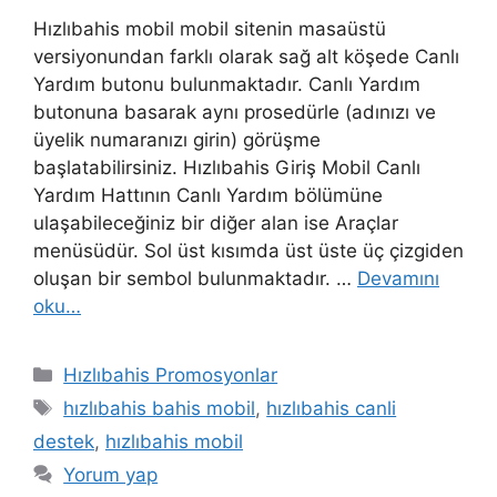
Hızlıbahis mobil mobil sitenin masaüstü
versiyonundan farklı olarak sağ alt köşede Canlı
Yardım butonu bulunmaktadır. Canlı Yardım
butonuna basarak aynı prosedürle (adınızı ve
üyelik numaranızı girin) görüşme
başlatabilirsiniz. Hızlıbahis Giriş Mobil Canlı
Yardım Hattının Canlı Yardım bölümüne
ulaşabileceğiniz bir diğer alan ise Araçlar
menüsüdür. Sol üst kısımda üst üste üç çizgiden
oluşan bir sembol bulunmaktadır. …
Devamını
oku…
Kategoriler
Hızlıbahis Promosyonlar
Etiketler
hızlıbahis bahis mobil
,
hızlıbahis canli
destek
,
hızlıbahis mobil
Yorum yap