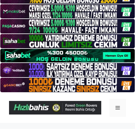
İçeriğe
atla
Menü