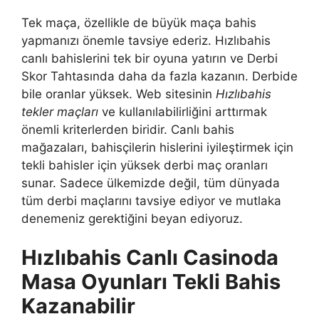
Tek maça, özellikle de büyük maça bahis
yapmanızı önemle tavsiye ederiz. Hızlıbahis
canlı bahislerini tek bir oyuna yatırın ve Derbi
Skor Tahtasında daha da fazla kazanın. Derbide
bile oranlar yüksek. Web sitesinin
Hızlıbahis
tekler maçları
ve kullanılabilirliğini arttırmak
önemli kriterlerden biridir. Canlı bahis
mağazaları, bahisçilerin hislerini iyileştirmek için
tekli bahisler için yüksek derbi maç oranları
sunar. Sadece ülkemizde değil, tüm dünyada
tüm derbi maçlarını tavsiye ediyor ve mutlaka
denemeniz gerektiğini beyan ediyoruz.
Hızlıbahis Canlı Casinoda
Masa Oyunları Tekli Bahis
Kazanabilir