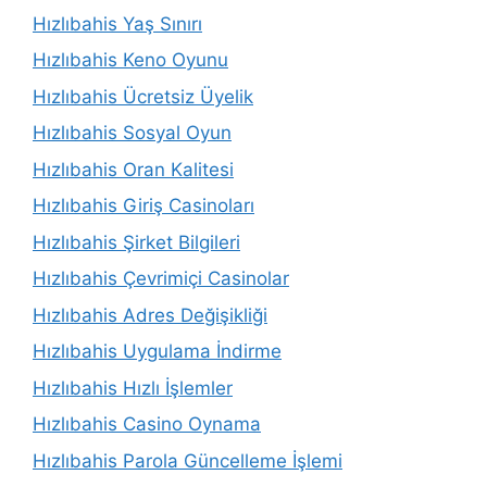
Hızlıbahis Yaş Sınırı
Hızlıbahis Keno Oyunu
Hızlıbahis Ücretsiz Üyelik
Hızlıbahis Sosyal Oyun
Hızlıbahis Oran Kalitesi
Hızlıbahis Giriş Casinoları
Hızlıbahis Şirket Bilgileri
Hızlıbahis Çevrimiçi Casinolar
Hızlıbahis Adres Değişikliği
Hızlıbahis Uygulama İndirme
Hızlıbahis Hızlı İşlemler
Hızlıbahis Casino Oynama
Hızlıbahis Parola Güncelleme İşlemi