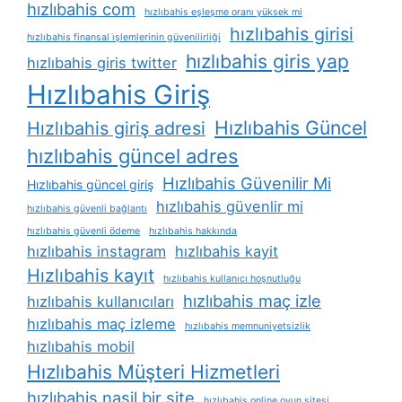
hızlıbahis com
hızlıbahis eşleşme oranı yüksek mi
hızlıbahis girisi
hızlıbahis finansal i̇şlemlerinin güvenilirliği
hızlıbahis giris yap
hızlıbahis giris twitter
Hızlıbahis Giriş
Hızlıbahis Güncel
Hızlıbahis giriş adresi
hızlıbahis güncel adres
Hızlıbahis Güvenilir Mi
Hızlıbahis güncel giriş
hızlıbahis güvenlir mi
hızlıbahis güvenli bağlantı
hızlıbahis güvenli ödeme
hızlıbahis hakkında
hızlıbahis instagram
hızlıbahis kayit
Hızlıbahis kayıt
hızlıbahis kullanıcı hoşnutluğu
hızlıbahis maç izle
hızlıbahis kullanıcıları
hızlıbahis maç izleme
hızlıbahis memnuniyetsizlik
hızlıbahis mobil
Hızlıbahis Müşteri Hizmetleri
hızlıbahis nasil bir site
hızlıbahis online oyun sitesi