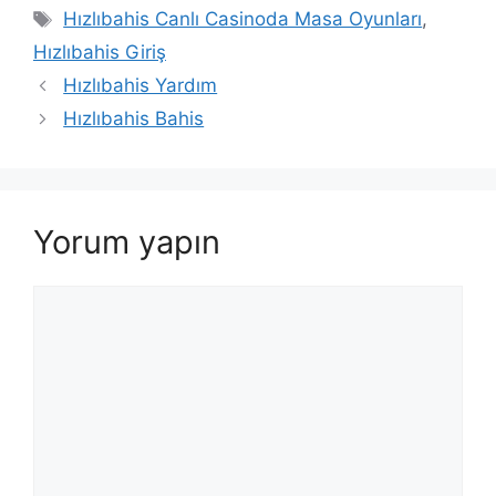
Etiketler
Hızlıbahis Canlı Casinoda Masa Oyunları
,
Hızlıbahis Giriş
Hızlıbahis Yardım
Hızlıbahis Bahis
Yorum yapın
Yorum