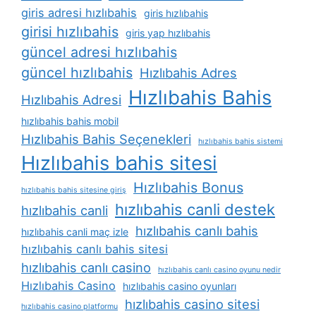
giris adresi hızlıbahis
giris hızlıbahis
girisi hızlıbahis
giris yap hızlıbahis
güncel adresi hızlıbahis
güncel hızlıbahis
Hızlıbahis Adres
Hızlıbahis Bahis
Hızlıbahis Adresi
hızlıbahis bahis mobil
Hızlıbahis Bahis Seçenekleri
hızlıbahis bahis sistemi
Hızlıbahis bahis sitesi
Hızlıbahis Bonus
hızlıbahis bahis sitesine giriş
hızlıbahis canli destek
hızlıbahis canli
hızlıbahis canlı bahis
hızlıbahis canli maç izle
hızlıbahis canlı bahis sitesi
hızlıbahis canlı casino
hızlıbahis canlı casino oyunu nedir
Hızlıbahis Casino
hızlıbahis casino oyunları
hızlıbahis casino sitesi
hızlıbahis casino platformu