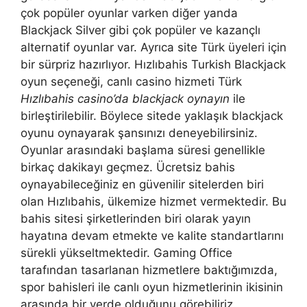
çok popüler oyunlar varken diğer yanda
Blackjack Silver gibi çok popüler ve kazançlı
alternatif oyunlar var. Ayrıca site Türk üyeleri için
bir sürpriz hazırlıyor. Hızlıbahis Turkish Blackjack
oyun seçeneği, canlı casino hizmeti Türk
Hızlıbahis casino’da blackjack oynayın
ile
birleştirilebilir. Böylece sitede yaklaşık blackjack
oyunu oynayarak şansınızı deneyebilirsiniz.
Oyunlar arasındaki başlama süresi genellikle
birkaç dakikayı geçmez. Ücretsiz bahis
oynayabileceğiniz en güvenilir sitelerden biri
olan Hızlıbahis, ülkemize hizmet vermektedir. Bu
bahis sitesi şirketlerinden biri olarak yayın
hayatına devam etmekte ve kalite standartlarını
sürekli yükseltmektedir. Gaming Office
tarafından tasarlanan hizmetlere baktığımızda,
spor bahisleri ile canlı oyun hizmetlerinin ikisinin
arasında bir yerde olduğunu görebiliriz.