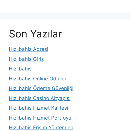
Son Yazılar
Hızlıbahis Adresi
Hızlıbahis Giriş
Hızlıbahis
Hızlıbahis Online Ödüller
Hızlıbahis Ödeme Güvenliği
Hızlıbahis Casino Altyapısı
Hızlıbahis Hizmet Kalitesi
Hızlıbahis Hizmet Portföyü
Hızlıbahis Erişim Yöntemleri