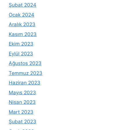
Şubat 2024
Ocak 2024
Aralık 2023
Kasım 2023
Ekim 2023
Eylül 2023
Ağustos 2023
Temmuz 2023
Haziran 2023
Mayıs 2023
Nisan 2023
Mart 2023
Şubat 2023