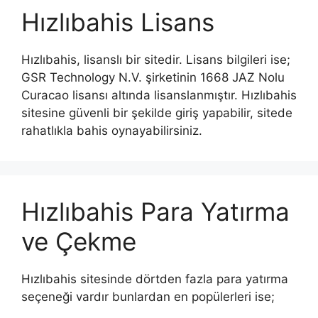
Hızlıbahis Lisans
Hızlıbahis, lisanslı bir sitedir. Lisans bilgileri ise;
GSR Technology N.V. şirketinin 1668 JAZ Nolu
Curacao lisansı altında lisanslanmıştır. Hızlıbahis
sitesine güvenli bir şekilde giriş yapabilir, sitede
rahatlıkla bahis oynayabilirsiniz.
Hızlıbahis Para Yatırma
ve Çekme
Hızlıbahis sitesinde dörtden fazla para yatırma
seçeneği vardır bunlardan en popülerleri ise;