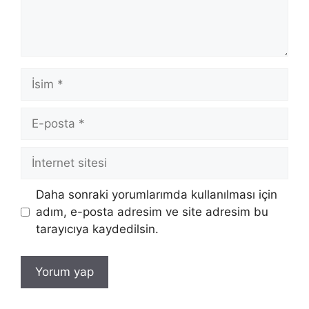
İsim
E-
posta
İnternet
sitesi
Daha sonraki yorumlarımda kullanılması için
adım, e-posta adresim ve site adresim bu
tarayıcıya kaydedilsin.