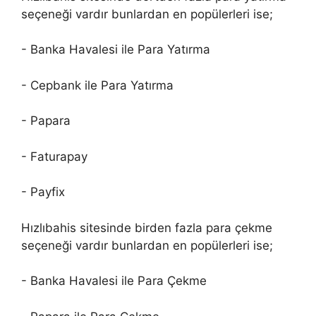
seçeneği vardır bunlardan en popülerleri ise;
- Banka Havalesi ile Para Yatırma
- Cepbank ile Para Yatırma
- Papara
- Faturapay
- Payfix
Hızlıbahis sitesinde birden fazla para çekme
seçeneği vardır bunlardan en popülerleri ise;
- Banka Havalesi ile Para Çekme