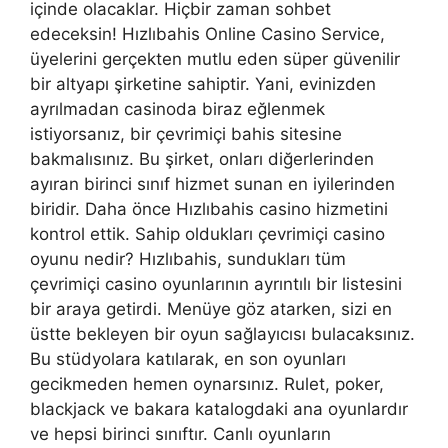
içinde olacaklar. Hiçbir zaman sohbet
edeceksin! Hızlıbahis Online Casino Service,
üyelerini gerçekten mutlu eden süper güvenilir
bir altyapı şirketine sahiptir. Yani, evinizden
ayrılmadan casinoda biraz eğlenmek
istiyorsanız, bir çevrimiçi bahis sitesine
bakmalısınız. Bu şirket, onları diğerlerinden
ayıran birinci sınıf hizmet sunan en iyilerinden
biridir. Daha önce Hızlıbahis casino hizmetini
kontrol ettik. Sahip oldukları çevrimiçi casino
oyunu nedir? Hızlıbahis, sundukları tüm
çevrimiçi casino oyunlarının ayrıntılı bir listesini
bir araya getirdi. Menüye göz atarken, sizi en
üstte bekleyen bir oyun sağlayıcısı bulacaksınız.
Bu stüdyolara katılarak, en son oyunları
gecikmeden hemen oynarsınız. Rulet, poker,
blackjack ve bakara katalogdaki ana oyunlardır
ve hepsi birinci sınıftır. Canlı oyunların