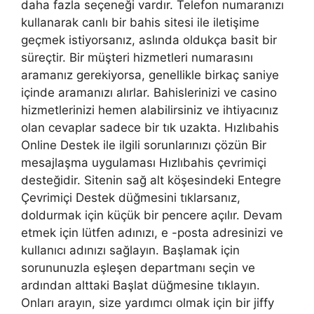
daha fazla seçeneği vardır. Telefon numaranızı
kullanarak canlı bir bahis sitesi ile iletişime
geçmek istiyorsanız, aslında oldukça basit bir
süreçtir. Bir müşteri hizmetleri numarasını
aramanız gerekiyorsa, genellikle birkaç saniye
içinde aramanızı alırlar. Bahislerinizi ve casino
hizmetlerinizi hemen alabilirsiniz ve ihtiyacınız
olan cevaplar sadece bir tık uzakta. Hızlıbahis
Online Destek ile ilgili sorunlarınızı çözün Bir
mesajlaşma uygulaması Hızlıbahis çevrimiçi
desteğidir. Sitenin sağ alt köşesindeki Entegre
Çevrimiçi Destek düğmesini tıklarsanız,
doldurmak için küçük bir pencere açılır. Devam
etmek için lütfen adınızı, e -posta adresinizi ve
kullanıcı adınızı sağlayın. Başlamak için
sorununuzla eşleşen departmanı seçin ve
ardından alttaki Başlat düğmesine tıklayın.
Onları arayın, size yardımcı olmak için bir jiffy