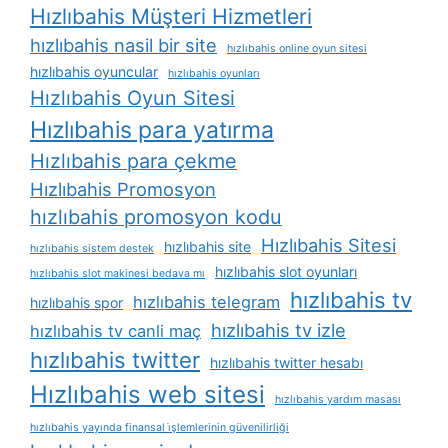
Hızlıbahis Müşteri Hizmetleri
hızlıbahis nasil bir site
hızlıbahis online oyun sitesi
hızlıbahis oyuncular
hızlıbahis oyunları
Hızlıbahis Oyun Sitesi
Hızlıbahis para yatırma
Hızlıbahis para çekme
Hızlıbahis Promosyon
hızlıbahis promosyon kodu
Hızlıbahis Sitesi
hızlıbahis site
hızlıbahis sistem destek
hızlıbahis slot oyunları
hızlıbahis slot makinesi bedava mı
hızlıbahis tv
hızlıbahis telegram
hızlıbahis spor
hızlıbahis tv izle
hızlıbahis tv canli maç
hızlıbahis twitter
hızlıbahis twitter hesabı
Hızlıbahis web sitesi
hızlıbahis yardım masası
hızlıbahis yayında finansal i̇şlemlerinin güvenilirliği