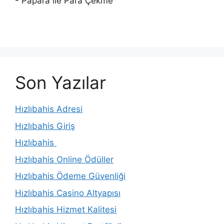
- Papara ile Para Çekme
Son Yazılar
Hızlıbahis Adresi
Hızlıbahis Giriş
Hızlıbahis
Hızlıbahis Online Ödüller
Hızlıbahis Ödeme Güvenliği
Hızlıbahis Casino Altyapısı
Hızlıbahis Hizmet Kalitesi