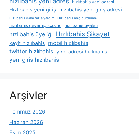
hızlıbahis yeni adres
hızlıbahis yeni adresi
Hızlıbahis yeni giriş
hızlıbahis yeni giriş adresi
Hızlıbahis daha fazla yardım
Hızlıbahis maç durdurma
hızlıbahis çevrimiçi casino
hızlıbahis üyeleri
Hızlıbahis Şikayet
hızlıbahis üyeliği
mobil hızlıbahis
kayit hızlıbahis
twitter hızlıbahis
yeni adresi hızlıbahis
yeni giris hızlıbahis
Arşivler
Temmuz 2026
Haziran 2026
Ekim 2025