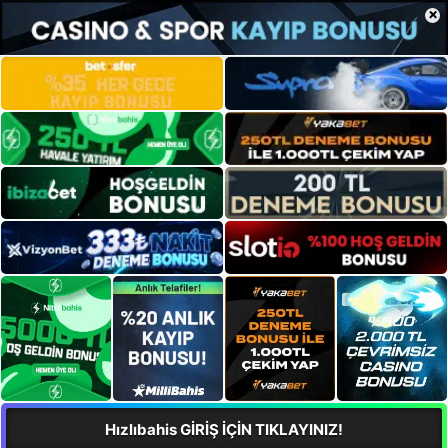
×
Hızlıbahis GİRİŞ İÇİN TIKLAYINIZ!