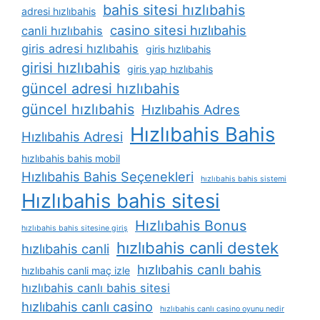
bahis sitesi hızlıbahis
adresi hızlıbahis
casino sitesi hızlıbahis
canli hızlıbahis
giris adresi hızlıbahis
giris hızlıbahis
girisi hızlıbahis
giris yap hızlıbahis
güncel adresi hızlıbahis
güncel hızlıbahis
Hızlıbahis Adres
Hızlıbahis Bahis
Hızlıbahis Adresi
hızlıbahis bahis mobil
Hızlıbahis Bahis Seçenekleri
hızlıbahis bahis sistemi
Hızlıbahis bahis sitesi
Hızlıbahis Bonus
hızlıbahis bahis sitesine giriş
hızlıbahis canli destek
hızlıbahis canli
hızlıbahis canlı bahis
hızlıbahis canli maç izle
hızlıbahis canlı bahis sitesi
hızlıbahis canlı casino
hızlıbahis canlı casino oyunu nedir