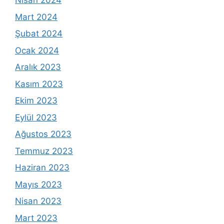
Nisan 2024
Mart 2024
Şubat 2024
Ocak 2024
Aralık 2023
Kasım 2023
Ekim 2023
Eylül 2023
Ağustos 2023
Temmuz 2023
Haziran 2023
Mayıs 2023
Nisan 2023
Mart 2023