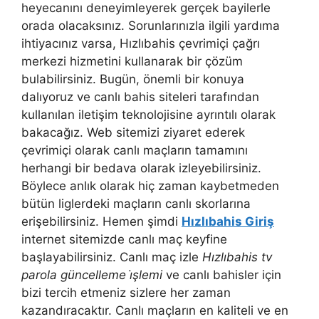
heyecanını deneyimleyerek gerçek bayilerle
orada olacaksınız. Sorunlarınızla ilgili yardıma
ihtiyacınız varsa, Hızlıbahis çevrimiçi çağrı
merkezi hizmetini kullanarak bir çözüm
bulabilirsiniz. Bugün, önemli bir konuya
dalıyoruz ve canlı bahis siteleri tarafından
kullanılan iletişim teknolojisine ayrıntılı olarak
bakacağız. Web sitemizi ziyaret ederek
çevrimiçi olarak canlı maçların tamamını
herhangi bir bedava olarak izleyebilirsiniz.
Böylece anlık olarak hiç zaman kaybetmeden
bütün liglerdeki maçların canlı skorlarına
erişebilirsiniz. Hemen şimdi
Hızlıbahis Giriş
internet sitemizde canlı maç keyfine
başlayabilirsiniz. Canlı maç izle
Hızlıbahis tv
parola güncelleme i̇şlemi
ve canlı bahisler için
bizi tercih etmeniz sizlere her zaman
kazandıracaktır. Canlı maçların en kaliteli ve en