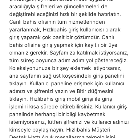
aracılığıyla şifreleri ve güncellemeleri de
değiştirebileceğinizi hızlı bir şekilde hatırlatın.
Canlı bahis ofisinin tüm hizmetlerinden
yararlanmak, Hızlıbahis giriş kullanıcısı olarak
giriş yaparak çok basit bir çözümdür. Canlı
bahis ofisine giriş yapmak için kayıtlı bir üye
olmanız gerekir. Sayfamıza katılmak istiyorsanız,
tüm süreç boyunca adım adım yol göstereceğiz.
Koleksiyonunuza bir şey eklemek istiyorsanız,
ana sayfanın sağ üst köşesindeki giriş panelini
tıklayın. Kullanıcı paneline erişmek için kullanıcı
adınızı ve şifrenizi yazın ve Bitir düğmesini
tıklayın. Hızlıbahis giriş mobil girişi ile giriş
işlemini kısa sürede bitirebilirsiniz. Kullanıcı giriş
panelinde herhangi bir bilgi kaybetmek
istemiyorsanız, lütfen şifrenizi ve kullanıcı adınızı
kimseyle paylaşmayın. Hızlıbahis Müşteri
Destek Hattı Anlık mesajlaşma teknolojisini