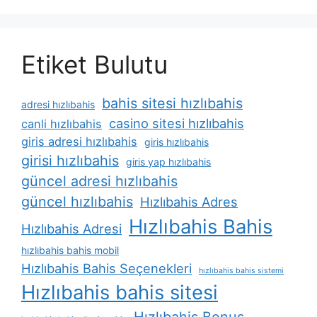
Etiket Bulutu
bahis sitesi hızlıbahis
adresi hızlıbahis
casino sitesi hızlıbahis
canli hızlıbahis
giris adresi hızlıbahis
giris hızlıbahis
girisi hızlıbahis
giris yap hızlıbahis
güncel adresi hızlıbahis
güncel hızlıbahis
Hızlıbahis Adres
Hızlıbahis Bahis
Hızlıbahis Adresi
hızlıbahis bahis mobil
Hızlıbahis Bahis Seçenekleri
hızlıbahis bahis sistemi
Hızlıbahis bahis sitesi
Hızlıbahis Bonus