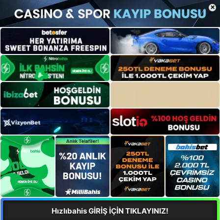
×
Hızlıbahis GİRİŞ İÇİN TIKLAYINIZ!