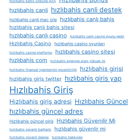
hızlıbahis bahis sitesine giriş
hızlıbahis canli destek
hızlıbahis canli
hızlıbahis canlı bahis
hızlıbahis canli maç izle
hızlıbahis canlı bahis sitesi
hızlıbahis canlı casino
hızlıbahis canlı casino oyunu nedir
Hızlıbahis Casino
hızlıbahis casino oyunları
hızlıbahis casino sitesi
hızlıbahis casino platformu
hızlıbahis com
hızlıbahis eşleşme oranı yüksek mi
hızlıbahis girisi
hızlıbahis finansal i̇şlemlerinin güvenilirliği
hızlıbahis giris yap
hızlıbahis giris twitter
Hızlıbahis Giriş
Hızlıbahis Güncel
Hızlıbahis giriş adresi
hızlıbahis güncel adres
Hızlıbahis Güvenilir Mi
Hızlıbahis güncel giriş
hızlıbahis güvenlir mi
hızlıbahis güvenli bağlantı
hızlıbahis güvenli ödeme
hızlıbahis hakkında