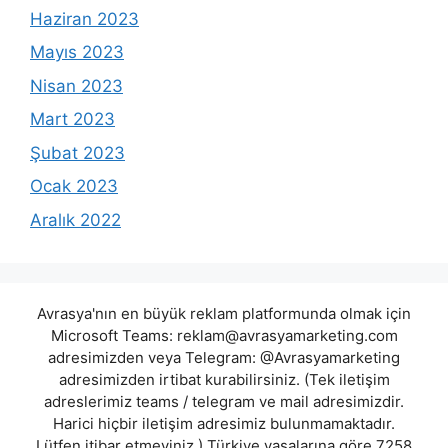
Haziran 2023
Mayıs 2023
Nisan 2023
Mart 2023
Şubat 2023
Ocak 2023
Aralık 2022
Avrasya'nın en büyük reklam platformunda olmak için
Microsoft Teams:
reklam@avrasyamarketing.com
adresimizden veya Telegram: @Avrasyamarketing
adresimizden irtibat kurabilirsiniz. (Tek iletişim
adreslerimiz teams / telegram ve mail adresimizdir.
Harici hiçbir iletişim adresimiz bulunmamaktadır.
Lütfen itibar etmeyiniz.) Türkiye yasalarına göre 7258