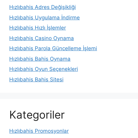
Hızlıbahis Adres Değişikliği
Hızlıbahis Uygulama İndirme
Hızlıbahis Hızlı İşlemler
Hızlıbahis Casino Oynama
Hızlıbahis Parola Güncelleme İşlemi
Hızlıbahis Bahis Oynama
Hızlıbahis Oyun Seçenekleri
Hızlıbahis Bahis Sitesi
Kategoriler
Hızlıbahis Promosyonlar