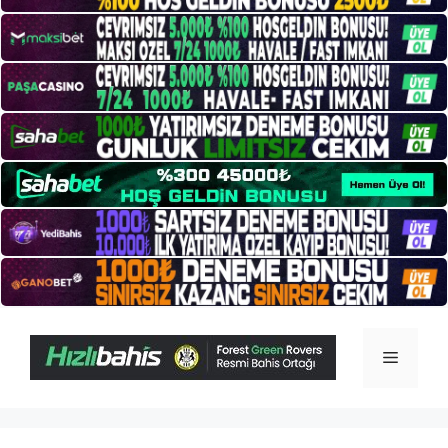
İçeriğe
atla
Menü