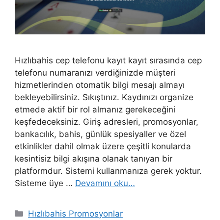
Hızlıbahis cep telefonu kayıt kayıt sırasında cep
telefonu numaranızı verdiğinizde müşteri
hizmetlerinden otomatik bilgi mesajı almayı
bekleyebilirsiniz. Sıkıştınız. Kaydınızı organize
etmede aktif bir rol almanız gerekeceğini
keşfedeceksiniz. Giriş adresleri, promosyonlar,
bankacılık, bahis, günlük spesiyaller ve özel
etkinlikler dahil olmak üzere çeşitli konularda
kesintisiz bilgi akışına olanak tanıyan bir
platformdur. Sistemi kullanmanıza gerek yoktur.
Sisteme üye …
Devamını oku…
Kategoriler
Hızlıbahis Promosyonlar