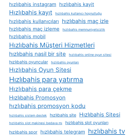
hızlıbahis instagram
hızlıbahis kayit
Hızlıbahis kayıt
hızlıbahis kullanıcı hoşnutluğu
hızlıbahis maç izle
hızlıbahis kullanıcıları
hızlıbahis maç izleme
hızlıbahis memnuniyetsizlik
hızlıbahis mobil
Hızlıbahis Müşteri Hizmetleri
hızlıbahis nasil bir site
hızlıbahis online oyun sitesi
hızlıbahis oyuncular
hızlıbahis oyunları
Hızlıbahis Oyun Sitesi
Hızlıbahis para yatırma
Hızlıbahis para çekme
Hızlıbahis Promosyon
hızlıbahis promosyon kodu
Hızlıbahis Sitesi
hızlıbahis site
hızlıbahis sistem destek
hızlıbahis slot oyunları
hızlıbahis slot makinesi bedava mı
hızlıbahis tv
hızlıbahis telegram
hızlıbahis spor