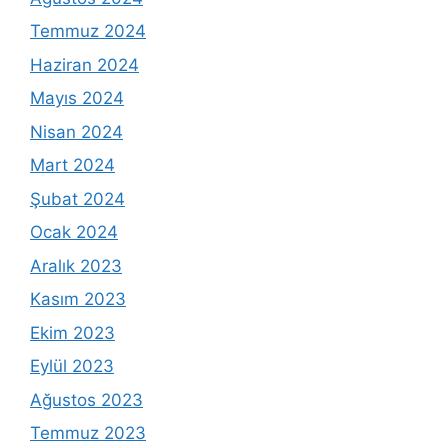
Temmuz 2024
Haziran 2024
Mayıs 2024
Nisan 2024
Mart 2024
Şubat 2024
Ocak 2024
Aralık 2023
Kasım 2023
Ekim 2023
Eylül 2023
Ağustos 2023
Temmuz 2023