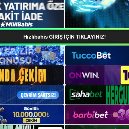
Hızlıbahis GİRİŞ İÇİN TIKLAYINIZ!