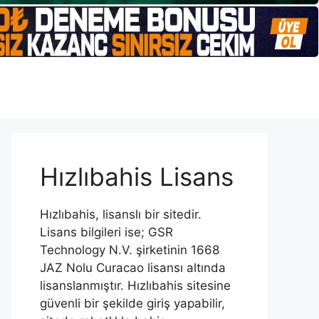
Hızlıbahis Lisans
Hızlıbahis, lisanslı bir sitedir.
Lisans bilgileri ise; GSR
Technology N.V. şirketinin 1668
JAZ Nolu Curacao lisansı altında
lisanslanmıştır. Hızlıbahis sitesine
güvenli bir şekilde giriş yapabilir,