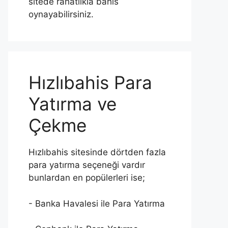
sitede rahatlıkla bahis
oynayabilirsiniz.
Hızlıbahis Para
Yatırma ve
Çekme
Hızlıbahis sitesinde dörtden fazla
para yatırma seçeneği vardır
bunlardan en popülerleri ise;
- Banka Havalesi ile Para Yatırma