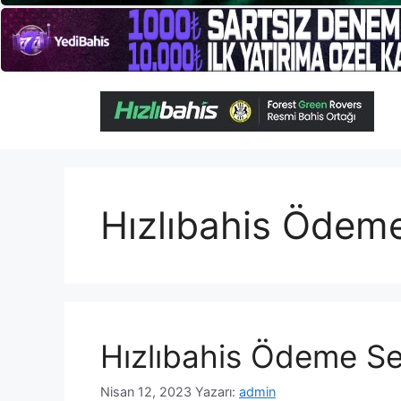
İçeriğe
atla
Hızlıbahis Ödem
Hızlıbahis Ödeme S
Nisan 12, 2023
Yazarı:
admin