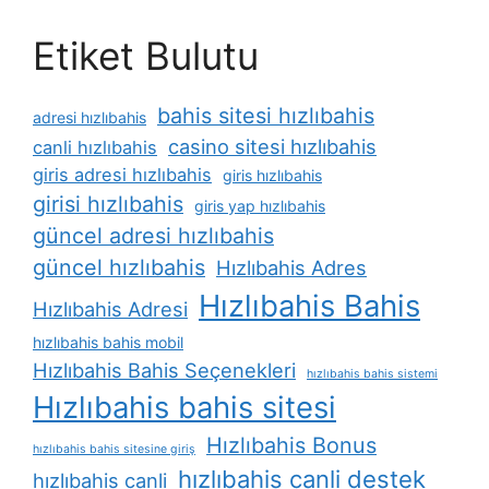
Etiket Bulutu
bahis sitesi hızlıbahis
adresi hızlıbahis
casino sitesi hızlıbahis
canli hızlıbahis
giris adresi hızlıbahis
giris hızlıbahis
girisi hızlıbahis
giris yap hızlıbahis
güncel adresi hızlıbahis
güncel hızlıbahis
Hızlıbahis Adres
Hızlıbahis Bahis
Hızlıbahis Adresi
hızlıbahis bahis mobil
Hızlıbahis Bahis Seçenekleri
hızlıbahis bahis sistemi
Hızlıbahis bahis sitesi
Hızlıbahis Bonus
hızlıbahis bahis sitesine giriş
hızlıbahis canli destek
hızlıbahis canli