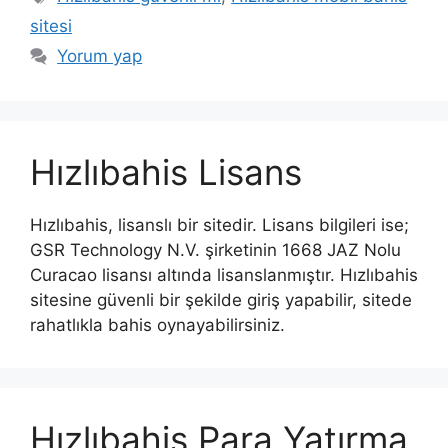
sitesi
Yorum yap
Hızlıbahis Lisans
Hızlıbahis, lisanslı bir sitedir. Lisans bilgileri ise;
GSR Technology N.V. şirketinin 1668 JAZ Nolu
Curacao lisansı altında lisanslanmıştır. Hızlıbahis
sitesine güvenli bir şekilde giriş yapabilir, sitede
rahatlıkla bahis oynayabilirsiniz.
Hızlıbahis Para Yatırma