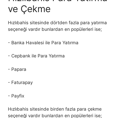
ve Çekme
Hızlıbahis sitesinde dörtden fazla para yatırma
seçeneği vardır bunlardan en popülerleri ise;
- Banka Havalesi ile Para Yatırma
- Cepbank ile Para Yatırma
- Papara
- Faturapay
- Payfix
Hızlıbahis sitesinde birden fazla para çekme
seçeneği vardır bunlardan en popülerleri ise;