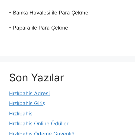
- Banka Havalesi ile Para Çekme
- Papara ile Para Çekme
Son Yazılar
Hızlıbahis Adresi
Hızlıbahis Giriş
Hızlıbahis
Hızlıbahis Online Ödüller
Hızlıbahis Ödeme Güvenliği