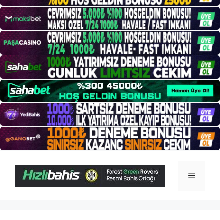
İçeriğe
atla
Menü