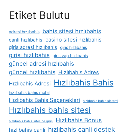
Etiket Bulutu
bahis sitesi hızlıbahis
adresi hızlıbahis
casino sitesi hızlıbahis
canli hızlıbahis
giris adresi hızlıbahis
giris hızlıbahis
girisi hızlıbahis
giris yap hızlıbahis
güncel adresi hızlıbahis
güncel hızlıbahis
Hızlıbahis Adres
Hızlıbahis Bahis
Hızlıbahis Adresi
hızlıbahis bahis mobil
Hızlıbahis Bahis Seçenekleri
hızlıbahis bahis sistemi
Hızlıbahis bahis sitesi
Hızlıbahis Bonus
hızlıbahis bahis sitesine giriş
hızlıbahis canli destek
hızlıbahis canli