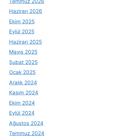
Temmuz 2026
Haziran 2026
Ekim 2025
Eylül 2025
Haziran 2025
Mayıs 2025
Şubat 2025
Ocak 2025
Aralık 2024
Kasım 2024
Ekim 2024
Eylül 2024
Ağustos 2024
Temmuz 2024