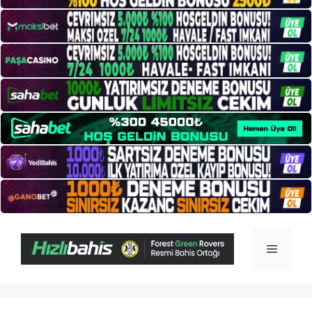
İçeriğe
atla
Menü