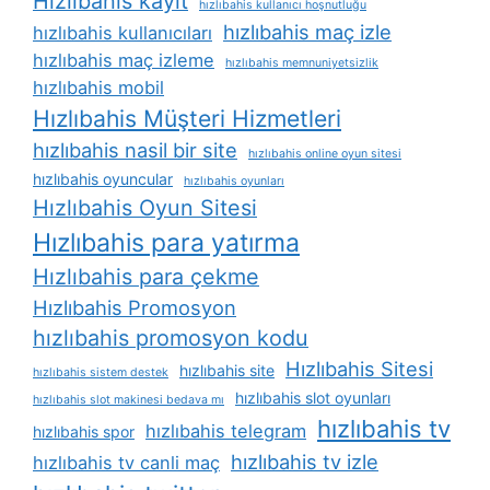
Hızlıbahis kayıt
hızlıbahis kullanıcı hoşnutluğu
hızlıbahis maç izle
hızlıbahis kullanıcıları
hızlıbahis maç izleme
hızlıbahis memnuniyetsizlik
hızlıbahis mobil
Hızlıbahis Müşteri Hizmetleri
hızlıbahis nasil bir site
hızlıbahis online oyun sitesi
hızlıbahis oyuncular
hızlıbahis oyunları
Hızlıbahis Oyun Sitesi
Hızlıbahis para yatırma
Hızlıbahis para çekme
Hızlıbahis Promosyon
hızlıbahis promosyon kodu
Hızlıbahis Sitesi
hızlıbahis site
hızlıbahis sistem destek
hızlıbahis slot oyunları
hızlıbahis slot makinesi bedava mı
hızlıbahis tv
hızlıbahis telegram
hızlıbahis spor
hızlıbahis tv izle
hızlıbahis tv canli maç