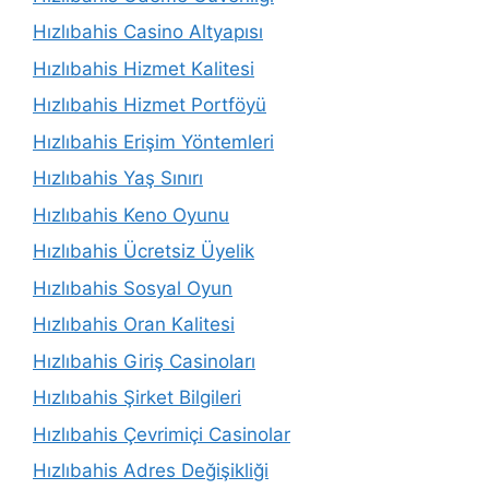
Hızlıbahis Casino Altyapısı
Hızlıbahis Hizmet Kalitesi
Hızlıbahis Hizmet Portföyü
Hızlıbahis Erişim Yöntemleri
Hızlıbahis Yaş Sınırı
Hızlıbahis Keno Oyunu
Hızlıbahis Ücretsiz Üyelik
Hızlıbahis Sosyal Oyun
Hızlıbahis Oran Kalitesi
Hızlıbahis Giriş Casinoları
Hızlıbahis Şirket Bilgileri
Hızlıbahis Çevrimiçi Casinolar
Hızlıbahis Adres Değişikliği