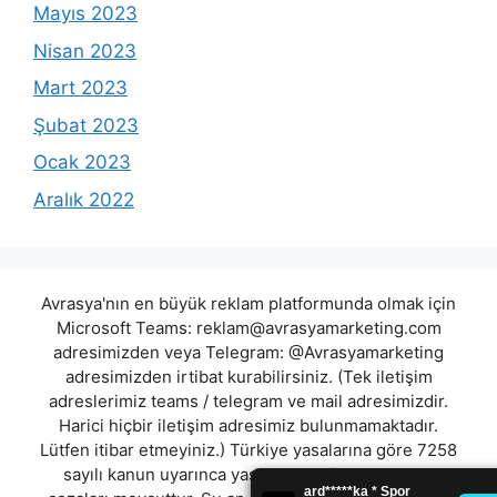
Mayıs 2023
Nisan 2023
Mart 2023
Şubat 2023
Ocak 2023
Aralık 2022
Avrasya'nın en büyük reklam platformunda olmak için
Microsoft Teams:
reklam@avrasyamarketing.com
adresimizden veya Telegram: @Avrasyamarketing
adresimizden irtibat kurabilirsiniz. (Tek iletişim
adreslerimiz teams / telegram ve mail adresimizdir.
Harici hiçbir iletişim adresimiz bulunmamaktadır.
Lütfen itibar etmeyiniz.) Türkiye yasalarına göre 7258
sayılı kanun uyarınca yasa dışı bahis oynamanın