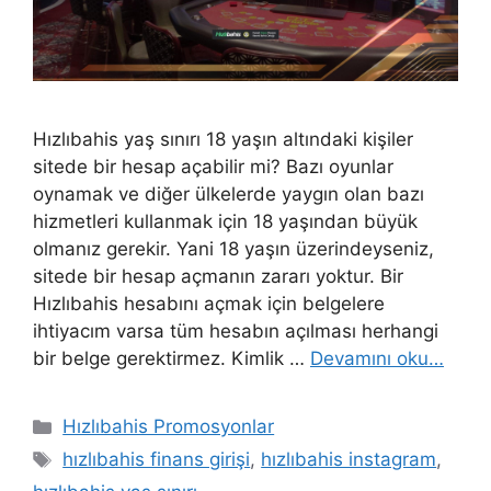
Hızlıbahis yaş sınırı 18 yaşın altındaki kişiler
sitede bir hesap açabilir mi? Bazı oyunlar
oynamak ve diğer ülkelerde yaygın olan bazı
hizmetleri kullanmak için 18 yaşından büyük
olmanız gerekir. Yani 18 yaşın üzerindeyseniz,
sitede bir hesap açmanın zararı yoktur. Bir
Hızlıbahis hesabını açmak için belgelere
ihtiyacım varsa tüm hesabın açılması herhangi
bir belge gerektirmez. Kimlik …
Devamını oku…
Kategoriler
Hızlıbahis Promosyonlar
Etiketler
hızlıbahis finans girişi
,
hızlıbahis instagram
,