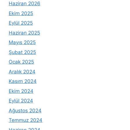
Haziran 2026
Ekim 2025
Eylül 2025
Haziran 2025
Mayıs 2025
Şubat 2025
Ocak 2025
Aralık 2024
Kasım 2024
Ekim 2024
Eylül 2024
Ağustos 2024
Temmuz 2024
Haziran 2024