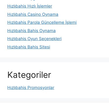
Hızlıbahis Hızlı İşlemler
Hızlıbahis Casino Oynama
Hızlıbahis Parola Güncelleme İşlemi
Hızlıbahis Bahis Oynama
Hızlıbahis Oyun Seçenekleri
Hızlıbahis Bahis Sitesi
Kategoriler
Hızlıbahis Promosyonlar