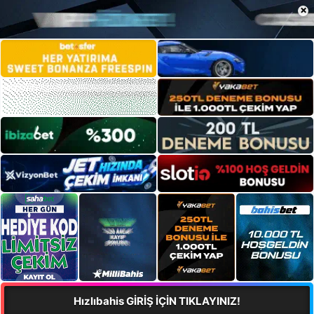
×
Hızlıbahis GİRİŞ İÇİN TIKLAYINIZ!