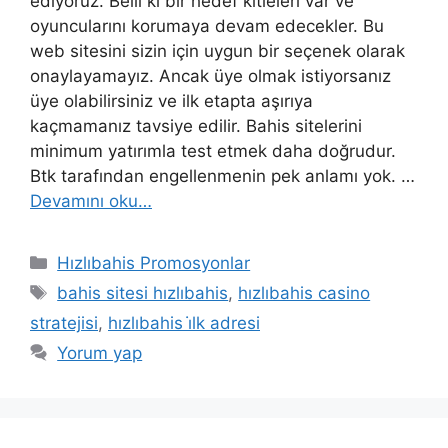
ediyoruz. Belli ki bir hedef kitleleri var ve
oyuncularını korumaya devam edecekler. Bu
web sitesini sizin için uygun bir seçenek olarak
onaylayamayız. Ancak üye olmak istiyorsanız
üye olabilirsiniz ve ilk etapta aşırıya
kaçmamanız tavsiye edilir. Bahis sitelerini
minimum yatırımla test etmek daha doğrudur.
Btk tarafından engellenmenin pek anlamı yok. …
Devamını oku…
Kategoriler
Hızlıbahis Promosyonlar
Etiketler
bahis sitesi hızlıbahis
,
hızlıbahis casino
stratejisi
,
hızlıbahis i̇lk adresi
Yorum yap