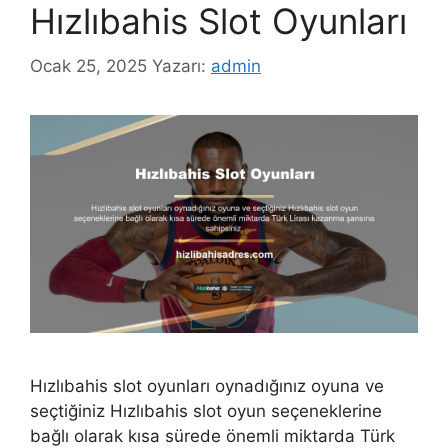
Hızlıbahis Slot Oyunları
Ocak 25, 2025
Yazarı:
admin
Hızlıbahis slot oyunları oynadığınız oyuna ve
seçtiğiniz Hızlıbahis slot oyun seçeneklerine
bağlı olarak kısa sürede önemli miktarda Türk