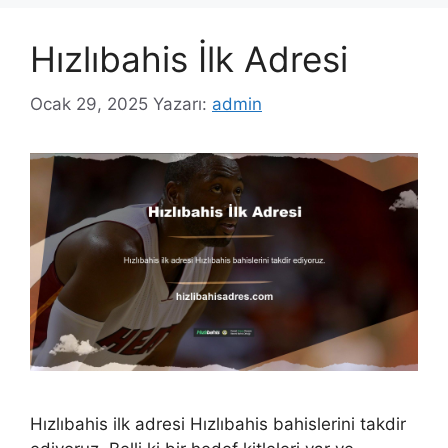
Hızlıbahis İlk Adresi
Ocak 29, 2025
Yazarı:
admin
Hızlıbahis ilk adresi Hızlıbahis bahislerini takdir