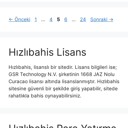
Sayfa
Sayfa
Sayfa
Sayfa
Sayfa
←
Önceki
1
…
4
5
6
…
24
Sonraki
→
Hızlıbahis Lisans
Hızlıbahis, lisanslı bir sitedir. Lisans bilgileri ise;
GSR Technology N.V. şirketinin 1668 JAZ Nolu
Curacao lisansı altında lisanslanmıştır. Hızlıbahis
sitesine güvenli bir şekilde giriş yapabilir, sitede
rahatlıkla bahis oynayabilirsiniz.