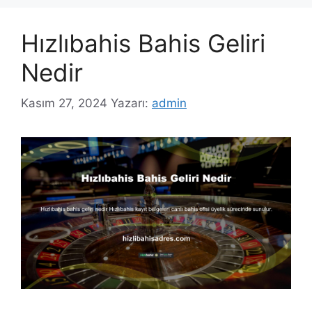
Hızlıbahis Bahis Geliri
Nedir
Kasım 27, 2024
Yazarı:
admin