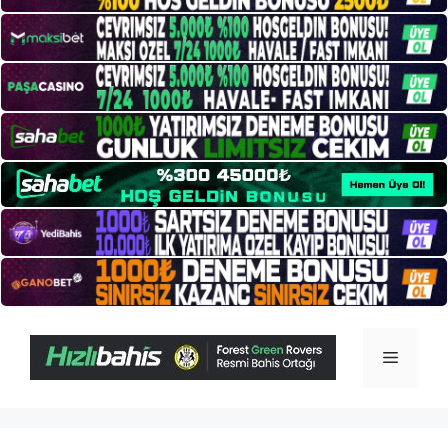
İçeriğe
atla
Menü