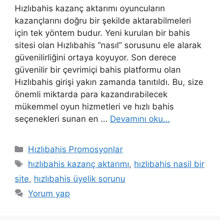
Hızlıbahis kazanç aktarımı oyuncuların
kazançlarını doğru bir şekilde aktarabilmeleri
için tek yöntem budur. Yeni kurulan bir bahis
sitesi olan Hızlıbahis “nasıl” sorusunu ele alarak
güvenilirliğini ortaya koyuyor. Son derece
güvenilir bir çevrimiçi bahis platformu olan
Hızlıbahis girişi yakın zamanda tanıtıldı. Bu, size
önemli miktarda para kazandırabilecek
mükemmel oyun hizmetleri ve hızlı bahis
seçenekleri sunan en …
Devamını oku…
Kategoriler
Hızlıbahis Promosyonlar
Etiketler
hızlıbahis kazanç aktarımı
,
hızlıbahis nasil bir
site
,
hızlıbahis üyelik sorunu
Yorum yap