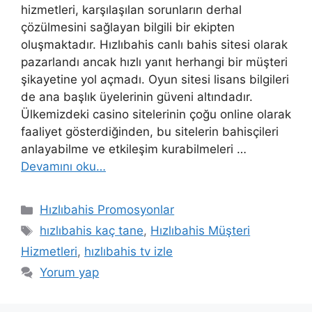
hizmetleri, karşılaşılan sorunların derhal
çözülmesini sağlayan bilgili bir ekipten
oluşmaktadır. Hızlıbahis canlı bahis sitesi olarak
pazarlandı ancak hızlı yanıt herhangi bir müşteri
şikayetine yol açmadı. Oyun sitesi lisans bilgileri
de ana başlık üyelerinin güveni altındadır.
Ülkemizdeki casino sitelerinin çoğu online olarak
faaliyet gösterdiğinden, bu sitelerin bahisçileri
anlayabilme ve etkileşim kurabilmeleri …
Devamını oku…
Kategoriler
Hızlıbahis Promosyonlar
Etiketler
hızlıbahis kaç tane
,
Hızlıbahis Müşteri
Hizmetleri
,
hızlıbahis tv izle
Yorum yap