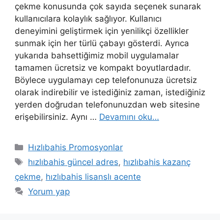
çekme konusunda çok sayıda seçenek sunarak
kullanıcılara kolaylık sağlıyor. Kullanıcı
deneyimini geliştirmek için yenilikçi özellikler
sunmak için her türlü çabayı gösterdi. Ayrıca
yukarıda bahsettiğimiz mobil uygulamalar
tamamen ücretsiz ve kompakt boyutlardadır.
Böylece uygulamayı cep telefonunuza ücretsiz
olarak indirebilir ve istediğiniz zaman, istediğiniz
yerden doğrudan telefonunuzdan web sitesine
erişebilirsiniz. Aynı …
Devamını oku…
Kategoriler
Hızlıbahis Promosyonlar
Etiketler
hızlıbahis güncel adres
,
hızlıbahis kazanç
çekme
,
hızlıbahis lisanslı acente
Yorum yap