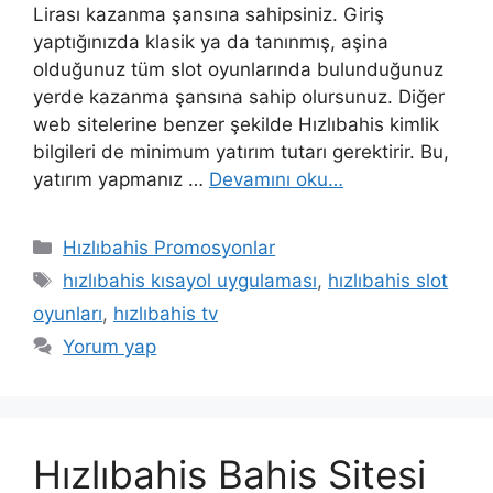
Lirası kazanma şansına sahipsiniz. Giriş
yaptığınızda klasik ya da tanınmış, aşina
olduğunuz tüm slot oyunlarında bulunduğunuz
yerde kazanma şansına sahip olursunuz. Diğer
web sitelerine benzer şekilde Hızlıbahis kimlik
bilgileri de minimum yatırım tutarı gerektirir. Bu,
yatırım yapmanız …
Devamını oku…
Kategoriler
Hızlıbahis Promosyonlar
Etiketler
hızlıbahis kısayol uygulaması
,
hızlıbahis slot
oyunları
,
hızlıbahis tv
Yorum yap
Hızlıbahis Bahis Sitesi