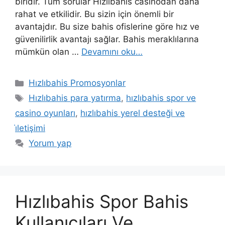
biridir. Tüm sorular Hızlıbahis casinodan daha
rahat ve etkilidir. Bu sizin için önemli bir
avantajdır. Bu size bahis ofislerine göre hız ve
güvenilirlik avantajı sağlar. Bahis meraklılarına
mümkün olan …
Devamını oku…
Kategoriler
Hızlıbahis Promosyonlar
Etiketler
Hızlıbahis para yatırma
,
hızlıbahis spor ve
casino oyunları
,
hızlıbahis yerel desteği ve
i̇letişimi
Yorum yap
Hızlıbahis Spor Bahis
Kullanıcıları Ve