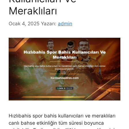
Meraklıları
Ocak 4, 2025
Yazarı:
admin
Hızlıbahis spor bahis kullanıcıları ve meraklıları
canlı bahse etkinliğin tüm süresi boyunca