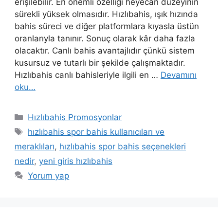
erişilebilir. En önemli özelliği heyecan düzeyinin
sürekli yüksek olmasıdır. Hızlıbahis, ışık hızında
bahis süreci ve diğer platformlara kıyasla üstün
oranlarıyla tanınır. Sonuç olarak kâr daha fazla
olacaktır. Canlı bahis avantajlıdır çünkü sistem
kusursuz ve tutarlı bir şekilde çalışmaktadır.
Hızlıbahis canlı bahisleriyle ilgili en …
Devamını
oku…
Kategoriler
Hızlıbahis Promosyonlar
Etiketler
hızlıbahis spor bahis kullanıcıları ve
meraklıları
,
hızlıbahis spor bahis seçenekleri
nedir
,
yeni giris hızlıbahis
Yorum yap