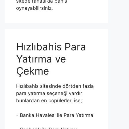
sitede rahatlıkla bahis
oynayabilirsiniz.
Hızlıbahis Para
Yatırma ve
Çekme
Hızlıbahis sitesinde dörtden fazla
para yatırma seçeneği vardır
bunlardan en popülerleri ise;
- Banka Havalesi ile Para Yatırma