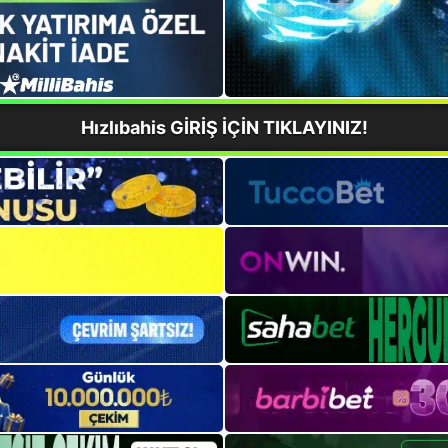
Hızlıbahis GİRİŞ İÇİN TIKLAYINIZ!