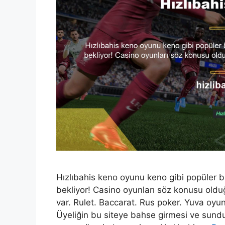
Hızlıbahis keno oyunu keno gibi popüler bi
bekliyor! Casino oyunları söz konusu olduğu
var. Rulet. Baccarat. Rus poker. Yuva oyun
Üyeliğin bu siteye bahse girmesi ve sund