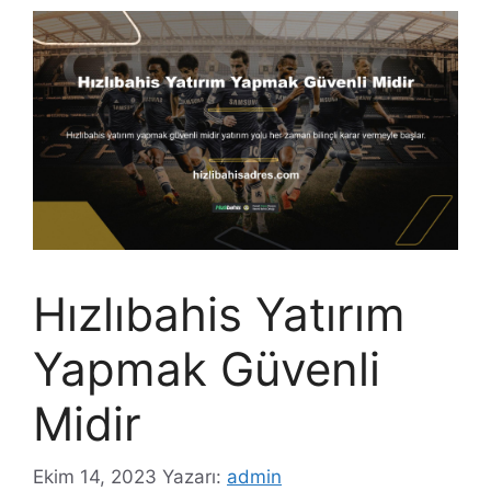
Hızlıbahis Yatırım
Yapmak Güvenli
Midir
Ekim 14, 2023
Yazarı:
admin