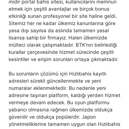
midir
portal bahis sitesi, kullanıcılarını memnun
etmek için çeşitli avantajlar ve birçok bonus
etkinliği sunan profesyonel bir site haline geldi.
Sitemiz her ne kadar ülkemiz kanunlarına göre
yasa dışı sayılsa da aslında tamamen yasal
lisansa sahip bir firmayız. Halen ülkemizde
mülteci olarak çalışmaktadır. BTK’nın belirlediği
kurallar çerçevesinde hizmet sürecinde çeşitli
kesintiler ve erişim sorunları ortaya çıkmaktadır.
Bu sorunların çözümü için Hızlıbahis kayıtlı
adresleri sürekli güncellenmekte ve yeni
numaralar eklenmektedir. Bu nedenle yeni
adresine taşınan platform, kaldığı yerden hizmet
vermeye devam edecek. Bu oyun platformu
yabancı olmasına rağmen ülkemizde oldukça
güvenilir ve oldukça popülerdir. Japon
yönetmeliklerine tamamen uygun olan Hızlıbahis