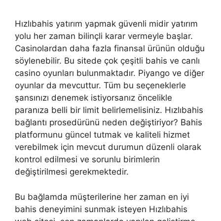
Hızlıbahis yatırım yapmak güvenli midir yatırım
yolu her zaman bilinçli karar vermeyle başlar.
Casinolardan daha fazla finansal ürünün olduğu
söylenebilir. Bu sitede çok çeşitli bahis ve canlı
casino oyunları bulunmaktadır. Piyango ve diğer
oyunlar da mevcuttur. Tüm bu seçeneklerle
şansınızı denemek istiyorsanız öncelikle
paranıza belli bir limit belirlemelisiniz. Hızlıbahis
bağlantı prosedürünü neden değiştiriyor? Bahis
platformunu güncel tutmak ve kaliteli hizmet
verebilmek için mevcut durumun düzenli olarak
kontrol edilmesi ve sorunlu birimlerin
değiştirilmesi gerekmektedir.
Bu bağlamda müşterilerine her zaman en iyi
bahis deneyimini sunmak isteyen Hızlıbahis