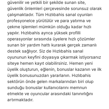
güvenilir ve yetkili bir şekilde sunan site,
güvenlik önlemleri çerçevesinde sorunsuz olarak
çalışmaktadır. Tüm Hızlıbahis sanal oyunları
profesyonelce yürütülür ve para yatırma ve
çekme işlemleri mümkün olduğu kadar hızlı
yapılır. Hızlıbahis ayrıca yüksek profilli
operasyonlar sırasında üyelere hızlı çözümler
sunan bir yardım hattı kurarak gerçek zamanlı
destek sağlıyor. Siz de Hızlıbahis sanal
oyununun keyfini doyasıya çıkarmak istiyorsanız
siteye hemen kayıt olabilirsiniz. Hemen yeni
üyelik oluşturun, eğlenin, bonuslar kazanın ve ilk
üyelik bonusunuzdan yararlanın. Hızlıbahis
sektörün önde gelen markalarından biri olup
sunduğu bonuslar kullanıcılarını memnun
etmekte ve oyuncular arasındaki tanınırlığını
artırmaktadır.