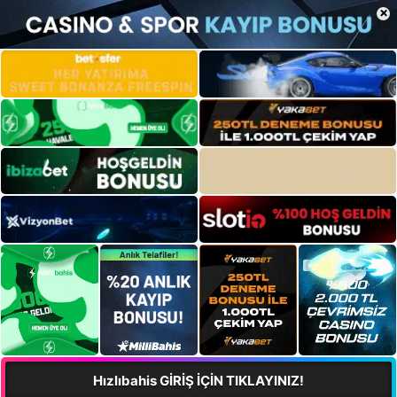
×
Hızlıbahis GİRİŞ İÇİN TIKLAYINIZ!