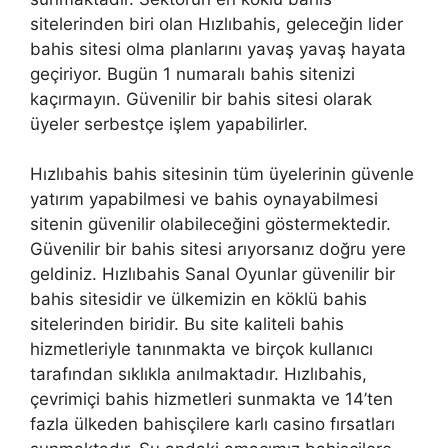
sitelerinden biri olan Hızlıbahis, geleceğin lider
bahis sitesi olma planlarını yavaş yavaş hayata
geçiriyor. Bugün 1 numaralı bahis sitenizi
kaçırmayın. Güvenilir bir bahis sitesi olarak
üyeler serbestçe işlem yapabilirler.
Hızlıbahis bahis sitesinin tüm üyelerinin güvenle
yatırım yapabilmesi ve bahis oynayabilmesi
sitenin güvenilir olabileceğini göstermektedir.
Güvenilir bir bahis sitesi arıyorsanız doğru yere
geldiniz. Hızlıbahis Sanal Oyunlar güvenilir bir
bahis sitesidir ve ülkemizin en köklü bahis
sitelerinden biridir. Bu site kaliteli bahis
hizmetleriyle tanınmakta ve birçok kullanıcı
tarafından sıklıkla anılmaktadır. Hızlıbahis,
çevrimiçi bahis hizmetleri sunmakta ve 14’ten
fazla ülkeden bahisçilere karlı casino fırsatları