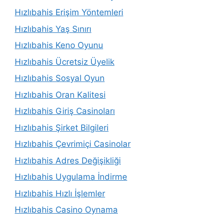
Hızlıbahis Erişim Yöntemleri
Hızlıbahis Yaş Sınırı
Hızlıbahis Keno Oyunu
Hızlıbahis Ücretsiz Üyelik
Hızlıbahis Sosyal Oyun
Hızlıbahis Oran Kalitesi
Hızlıbahis Giriş Casinoları
Hızlıbahis Şirket Bilgileri
Hızlıbahis Çevrimiçi Casinolar
Hızlıbahis Adres Değişikliği
Hızlıbahis Uygulama İndirme
Hızlıbahis Hızlı İşlemler
Hızlıbahis Casino Oynama