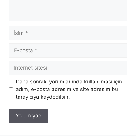
İsim
E-
posta
İnternet
sitesi
Daha sonraki yorumlarımda kullanılması için
adım, e-posta adresim ve site adresim bu
tarayıcıya kaydedilsin.