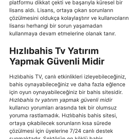
platformu dikkat çekti ve başarıyla küresel bir
lisans aldı. Lisans, ortaya çıkan sorunların
çözülmesini oldukça kolaylaştırır ve kullanıcıların
lisansı herhangi bir sorun yaşamadan
kullanmaya devam etmelerine olanak tanır.
Hızlıbahis Tv Yatırım
Yapmak Güvenli Midir
Hızlıbahis TV, canlı etkinlikleri izleyebileceğiniz,
bahis oynayabileceğiniz ve daha fazla eğlence
için oyun oynayabileceğiniz bir bahis sitesidir.
Hızlıbahis tv yatırım yapmak güvenli midir
kullanıcı yorumları arasında tek bir olumsuz
yoruma rastlamadık. Hızlıbahis bahis sitesi,
ortaya çıkabilecek sorunların kısa sürede
çözülmesi için üyelerine 7/24 canlı destek
sunmaktadır. Sektörün en köklü bahis