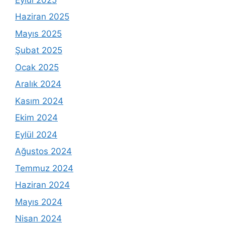
Haziran 2025
Mayıs 2025
Şubat 2025
Ocak 2025
Aralık 2024
Kasım 2024
Ekim 2024
Eylül 2024
Ağustos 2024
Temmuz 2024
Haziran 2024
Mayıs 2024
Nisan 2024