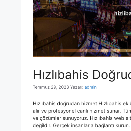
Hızlıbahis Doğr
Temmuz 29, 2023
Yazarı:
admin
Hızlıbahis doğrudan hizmet Hızlıbahis ekib
alır ve profesyonel canlı hizmet sunar. Tüm 
ve çözümler sunuyoruz. Hızlıbahis web sit
değildir. Gerçek insanlarla bağlantı kurun.