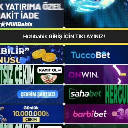
Hızlıbahis GİRİŞ İÇİN TIKLAYINIZ!