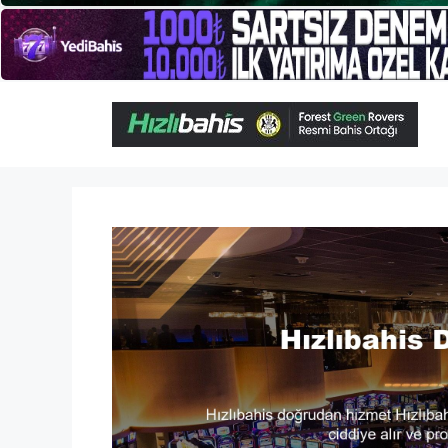
İçeriğe
atla