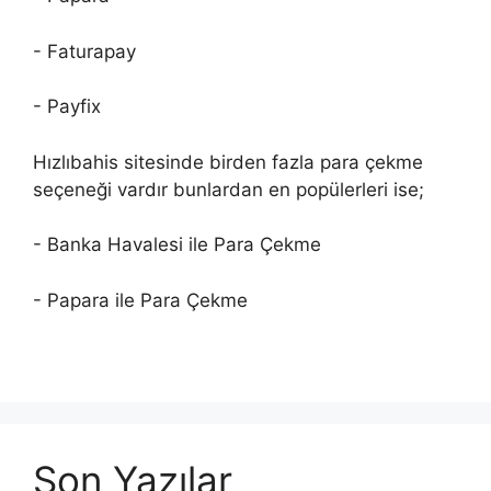
- Faturapay
- Payfix
Hızlıbahis sitesinde birden fazla para çekme
seçeneği vardır bunlardan en popülerleri ise;
- Banka Havalesi ile Para Çekme
- Papara ile Para Çekme
Son Yazılar