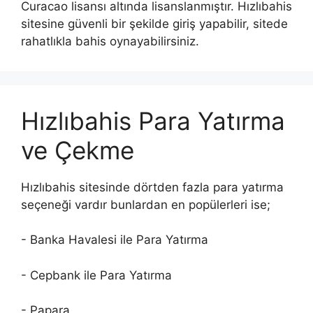
Curacao lisansı altında lisanslanmıştır. Hızlıbahis
sitesine güvenli bir şekilde giriş yapabilir, sitede
rahatlıkla bahis oynayabilirsiniz.
Hızlıbahis Para Yatırma
ve Çekme
Hızlıbahis sitesinde dörtden fazla para yatırma
seçeneği vardır bunlardan en popülerleri ise;
- Banka Havalesi ile Para Yatırma
- Cepbank ile Para Yatırma
- Papara