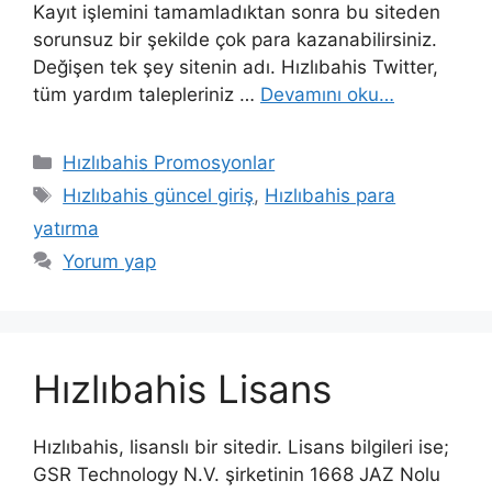
Kayıt işlemini tamamladıktan sonra bu siteden
sorunsuz bir şekilde çok para kazanabilirsiniz.
Değişen tek şey sitenin adı. Hızlıbahis Twitter,
tüm yardım talepleriniz …
Devamını oku…
Kategoriler
Hızlıbahis Promosyonlar
Etiketler
Hızlıbahis güncel giriş
,
Hızlıbahis para
yatırma
Yorum yap
Hızlıbahis Lisans
Hızlıbahis, lisanslı bir sitedir. Lisans bilgileri ise;
GSR Technology N.V. şirketinin 1668 JAZ Nolu