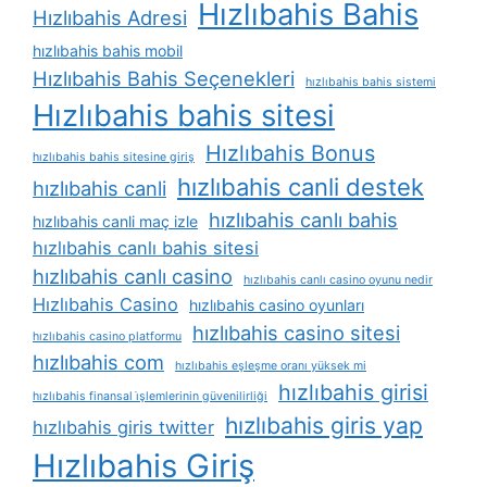
Hızlıbahis Bahis
Hızlıbahis Adresi
hızlıbahis bahis mobil
Hızlıbahis Bahis Seçenekleri
hızlıbahis bahis sistemi
Hızlıbahis bahis sitesi
Hızlıbahis Bonus
hızlıbahis bahis sitesine giriş
hızlıbahis canli destek
hızlıbahis canli
hızlıbahis canlı bahis
hızlıbahis canli maç izle
hızlıbahis canlı bahis sitesi
hızlıbahis canlı casino
hızlıbahis canlı casino oyunu nedir
Hızlıbahis Casino
hızlıbahis casino oyunları
hızlıbahis casino sitesi
hızlıbahis casino platformu
hızlıbahis com
hızlıbahis eşleşme oranı yüksek mi
hızlıbahis girisi
hızlıbahis finansal i̇şlemlerinin güvenilirliği
hızlıbahis giris yap
hızlıbahis giris twitter
Hızlıbahis Giriş