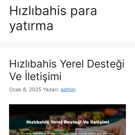
Hızlıbahis para
yatırma
Hızlıbahis Yerel Desteği
Ve İletişimi
Ocak 8, 2025
Yazarı:
admin