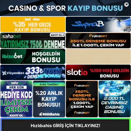
×
Hızlıbahis GİRİŞ İÇİN TIKLAYINIZ!