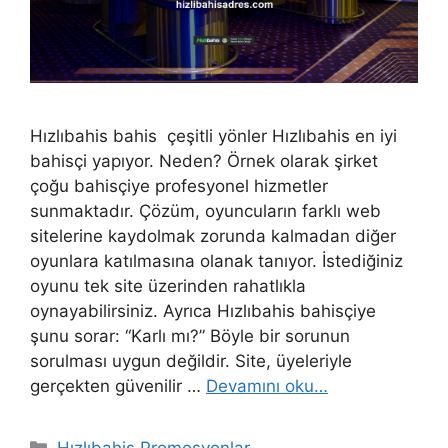
Hızlıbahis bahis çeşitli yönler Hızlıbahis en iyi
bahisçi yapıyor. Neden? Örnek olarak şirket
çoğu bahisçiye profesyonel hizmetler
sunmaktadır. Çözüm, oyuncuların farklı web
sitelerine kaydolmak zorunda kalmadan diğer
oyunlara katılmasına olanak tanıyor. İstediğiniz
oyunu tek site üzerinden rahatlıkla
oynayabilirsiniz. Ayrıca Hızlıbahis bahisçiye
şunu sorar: “Karlı mı?” Böyle bir sorunun
sorulması uygun değildir. Site, üyeleriyle
gerçekten güvenilir …
Devamını oku…
Kategoriler