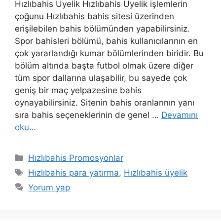
Hızlıbahis Üyelik Hızlıbahis Üyelik işlemlerin
çoğunu Hızlıbahis bahis sitesi üzerinden
erişilebilen bahis bölümünden yapabilirsiniz.
Spor bahisleri bölümü, bahis kullanıcılarının en
çok yararlandığı kumar bölümlerinden biridir. Bu
bölüm altında başta futbol olmak üzere diğer
tüm spor dallarına ulaşabilir, bu sayede çok
geniş bir maç yelpazesine bahis
oynayabilirsiniz. Sitenin bahis oranlarının yanı
sıra bahis seçeneklerinin de genel …
Devamını
oku…
Kategoriler
Hızlıbahis Promosyonlar
Etiketler
Hızlıbahis para yatırma
,
Hızlıbahis üyelik
Yorum yap