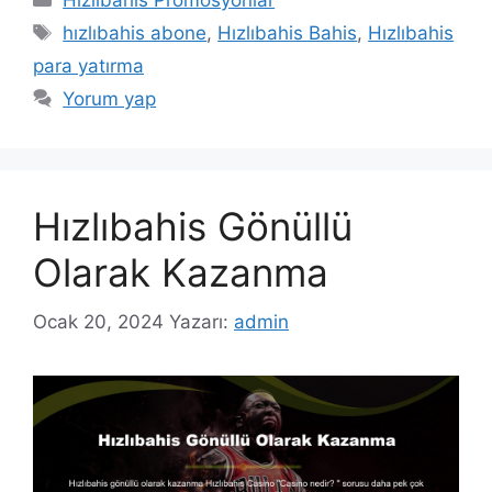
Hızlıbahis Promosyonlar
Etiketler
hızlıbahis abone
,
Hızlıbahis Bahis
,
Hızlıbahis
para yatırma
Yorum yap
Hızlıbahis Gönüllü
Olarak Kazanma
Ocak 20, 2024
Yazarı:
admin