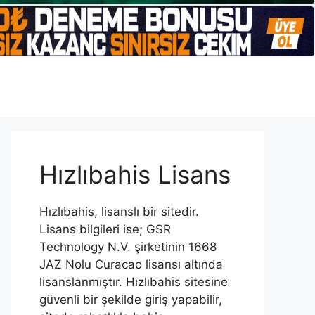
Hızlıbahis Lisans
Hızlıbahis, lisanslı bir sitedir.
Lisans bilgileri ise; GSR
Technology N.V. şirketinin 1668
JAZ Nolu Curacao lisansı altında
lisanslanmıştır. Hızlıbahis sitesine
güvenli bir şekilde giriş yapabilir,