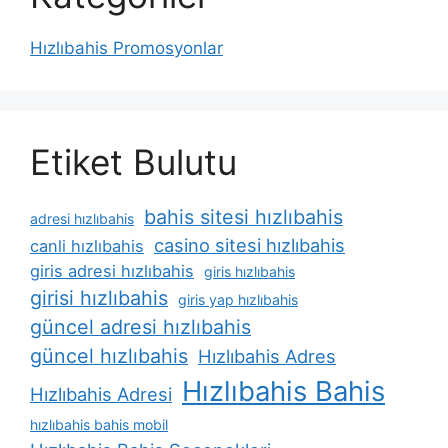
Hızlıbahis Promosyonlar
Etiket Bulutu
bahis sitesi hızlıbahis
adresi hızlıbahis
casino sitesi hızlıbahis
canli hızlıbahis
giris adresi hızlıbahis
giris hızlıbahis
girisi hızlıbahis
giris yap hızlıbahis
güncel adresi hızlıbahis
güncel hızlıbahis
Hızlıbahis Adres
Hızlıbahis Bahis
Hızlıbahis Adresi
hızlıbahis bahis mobil