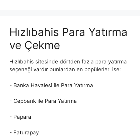
Hızlıbahis Para Yatırma
ve Çekme
Hızlıbahis sitesinde dörtden fazla para yatırma
seçeneği vardır bunlardan en popülerleri ise;
- Banka Havalesi ile Para Yatırma
- Cepbank ile Para Yatırma
- Papara
- Faturapay