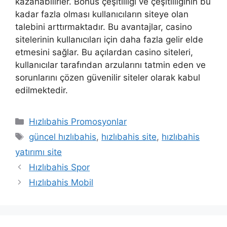
kazanabilirler. Bonus çeşitliliği ve çeşitliliğinin bu
kadar fazla olması kullanıcıların siteye olan
talebini arttırmaktadır. Bu avantajlar, casino
sitelerinin kullanıcıları için daha fazla gelir elde
etmesini sağlar. Bu açılardan casino siteleri,
kullanıcılar tarafından arzularını tatmin eden ve
sorunlarını çözen güvenilir siteler olarak kabul
edilmektedir.
Kategoriler
Hızlıbahis Promosyonlar
Etiketler
güncel hızlıbahis
,
hızlıbahis site
,
hızlıbahis
yatırımı site
Hızlıbahis Spor
Hızlıbahis Mobil