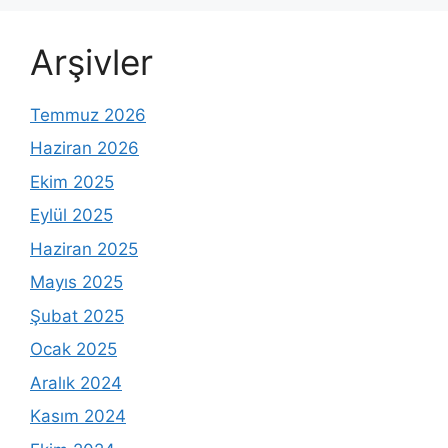
Arşivler
Temmuz 2026
Haziran 2026
Ekim 2025
Eylül 2025
Haziran 2025
Mayıs 2025
Şubat 2025
Ocak 2025
Aralık 2024
Kasım 2024