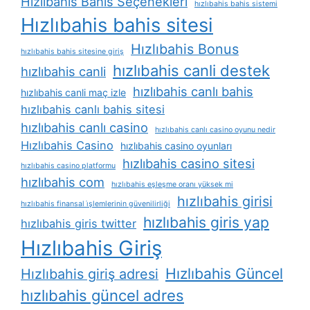
Hızlıbahis Bahis Seçenekleri
hızlıbahis bahis sistemi
Hızlıbahis bahis sitesi
Hızlıbahis Bonus
hızlıbahis bahis sitesine giriş
hızlıbahis canli destek
hızlıbahis canli
hızlıbahis canlı bahis
hızlıbahis canli maç izle
hızlıbahis canlı bahis sitesi
hızlıbahis canlı casino
hızlıbahis canlı casino oyunu nedir
Hızlıbahis Casino
hızlıbahis casino oyunları
hızlıbahis casino sitesi
hızlıbahis casino platformu
hızlıbahis com
hızlıbahis eşleşme oranı yüksek mi
hızlıbahis girisi
hızlıbahis finansal i̇şlemlerinin güvenilirliği
hızlıbahis giris yap
hızlıbahis giris twitter
Hızlıbahis Giriş
Hızlıbahis Güncel
Hızlıbahis giriş adresi
hızlıbahis güncel adres