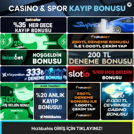
×
Hızlıbahis GİRİŞ İÇİN TIKLAYINIZ!