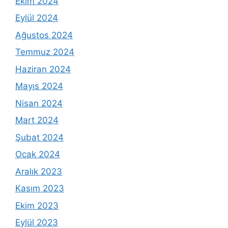
Ekim 2024
Eylül 2024
Ağustos 2024
Temmuz 2024
Haziran 2024
Mayıs 2024
Nisan 2024
Mart 2024
Şubat 2024
Ocak 2024
Aralık 2023
Kasım 2023
Ekim 2023
Eylül 2023