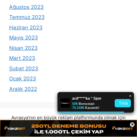
Ağustos 2023
Temmuz 2023
Haziran 2023
Mayıs 2023
Nisan 2023
Mart 2023
Şubat 2023
Ocak 2023
Aralık 2022
Avrasya'nın en büyük reklam platformunda olmak için
×
Microsoft Teams:
reklam@avrasyamarketing.com
adresimizden veya Telegram: @Avrasyamarketing