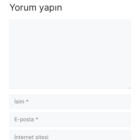
Yorum yapın
Yorum
İsim
E-
posta
İnternet