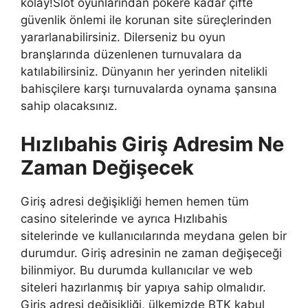
kolay!Slot oyunlarından pokere kadar çifte
güvenlik önlemi ile korunan site süreçlerinden
yararlanabilirsiniz. Dilerseniz bu oyun
branşlarında düzenlenen turnuvalara da
katılabilirsiniz. Dünyanın her yerinden nitelikli
bahisçilere karşı turnuvalarda oynama şansına
sahip olacaksınız.
Hızlıbahis Giriş Adresim Ne
Zaman Değişecek
Giriş adresi değişikliği hemen hemen tüm
casino sitelerinde ve ayrıca Hızlıbahis
sitelerinde ve kullanıcılarında meydana gelen bir
durumdur. Giriş adresinin ne zaman değişeceği
bilinmiyor. Bu durumda kullanıcılar ve web
siteleri hazırlanmış bir yapıya sahip olmalıdır.
Giriş adresi değişikliği, ülkemizde BTK kabul