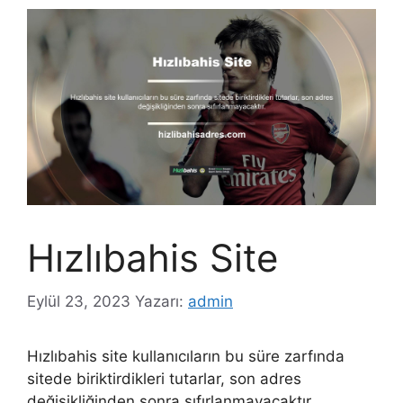
Hızlıbahis Site
Eylül 23, 2023
Yazarı:
admin
Hızlıbahis site kullanıcıların bu süre zarfında
sitede biriktirdikleri tutarlar, son adres
değişikliğinden sonra sıfırlanmayacaktır.