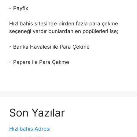
- Payfix
Hızlıbahis sitesinde birden fazla para çekme
seçeneği vardır bunlardan en popülerleri ise;
- Banka Havalesi ile Para Çekme
- Papara ile Para Çekme
Son Yazılar
Hızlıbahis Adresi