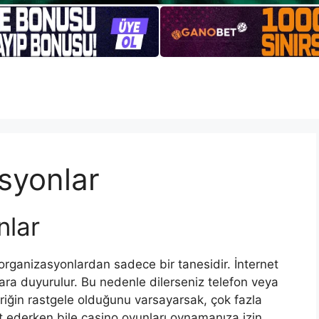
syonlar
nlar
organizasyonlardan sadece bir tanesidir. İnternet
lara duyurulur. Bu nedenle dilerseniz telefon veya
İçeriğin rastgele olduğunu varsayarsak, çok fazla
ederken bile casino oyunları oynamanıza izin