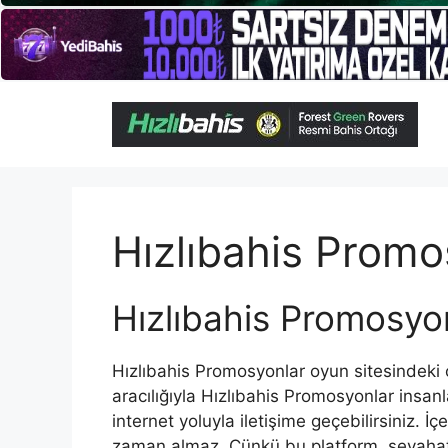
İçeriğe
atla
Hızlıbahis Promo
Hızlıbahis Promosyo
Hızlıbahis Promosyonlar oyun sitesindeki 
aracılığıyla Hızlıbahis Promosyonlar insan
internet yoluyla iletişime geçebilirsiniz. 
zaman almaz. Çünkü bu platform, seyahat 