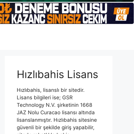
Hızlıbahis Lisans
Hızlıbahis, lisanslı bir sitedir.
Lisans bilgileri ise; GSR
Technology N.V. şirketinin 1668
JAZ Nolu Curacao lisansı altında
lisanslanmıştır. Hızlıbahis sitesine
güvenli bir şekilde giriş yapabilir,